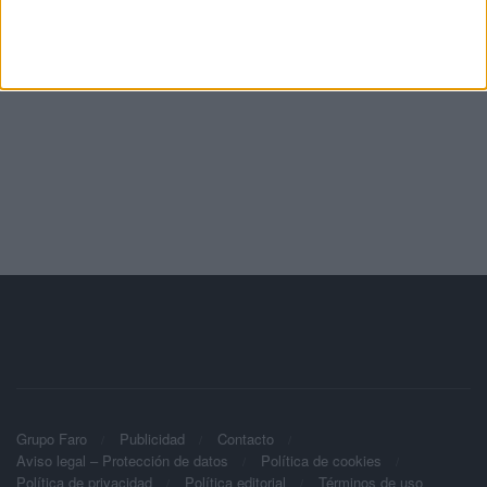
Grupo Faro
Publicidad
Contacto
Aviso legal – Protección de datos
Política de cookies
Política de privacidad
Política editorial
Términos de uso