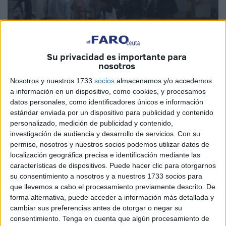
Su privacidad es importante para
nosotros
Nosotros y nuestros 1733
socios
almacenamos y/o accedemos
a información en un dispositivo, como cookies, y procesamos
datos personales, como identificadores únicos e información
estándar enviada por un dispositivo para publicidad y contenido
personalizado, medición de publicidad y contenido,
C´s Ceuta ha solicitado al Gobierno de la Ciudad que
investigación de audiencia y desarrollo de servicios.
Con su
permiso, nosotros y nuestros socios podemos utilizar datos de
adopte las medidas necesarias para que los residentes
localización geográfica precisa e identificación mediante las
que no puedan acreditar su condición en el momento de
características de dispositivos. Puede hacer clic para otorgarnos
embarcar y se vean obligados a abonar el precio ordinario
su consentimiento a nosotros y a nuestros 1733 socios para
del billete (ya sea en Ceuta, ya en Algeciras) dispongan de
que llevemos a cabo el procesamiento previamente descrito. De
un plazo para poder presentar a posteriori su certificado de
forma alternativa, puede acceder a información más detallada y
cambiar sus preferencias antes de otorgar o negar su
empadronamiento y así recuperar el dinero abonado de
consentimiento.
Tenga en cuenta que algún procesamiento de
más.