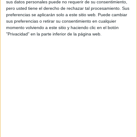
sus datos personales puede no requerir de su consentimiento,
pero usted tiene el derecho de rechazar tal procesamiento. Sus
Esta propuesta se ha planteado al interpelar al Gobierno
preferencias se aplicarán solo a este sitio web. Puede cambiar
sobre el funcionamiento y horario de la Oficina de Turismo
sus preferencias o retirar su consentimiento en cualquier
ubicada en la Estación Marítima, la cual ha emitido el
momento volviendo a este sitio y haciendo clic en el botón
"Privacidad" en la parte inferior de la página web.
pasado año más de 90.000 certificados de
empadronamiento. Desde la formación entienden que esta
demanda "es indicativa del gran número de residentes que
cuentan con sacarse el certificado acreditativo de su
residencia en los momentos previos al embarque.
Ciudadanos ha planteado la cuestión de por qué el horario
de esta Oficina no cubre todos los horarios de salidas de
ferris".
Consideran que "una urgencia, un imprevisto, la
imposibilidad técnica de obtener dicho certificado o
simplemente un olvido, no debe ser el motivo para perder
este derecho recogido en una normativa estatal sobre
subvenciones por residencia en territorios