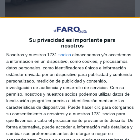
Imagen de archivo
Su privacidad es importante para
nosotros
Nosotros y nuestros 1731
socios
almacenamos y/o accedemos
a información en un dispositivo, como cookies, y procesamos
Dice la empresa distribuidora del butano en Ceuta que en
datos personales, como identificadores únicos e información
unos días todo volverá a la normalidad. Llama la atención
estándar enviada por un dispositivo para publicidad y contenido
personalizado, medición de publicidad y contenido,
que ante un asunto tan grave como este ni el Gobierno
investigación de audiencia y desarrollo de servicios.
Con su
local ni los principales partidos de la oposición se hayan
permiso, nosotros y nuestros socios podemos utilizar datos de
posicionado. Estamos hablando de un recurso básico que
localización geográfica precisa e identificación mediante las
no ha podido llegar a muchas familias, de quejas de
características de dispositivos. Puede hacer clic para otorgarnos
su consentimiento a nosotros y a nuestros 1731 socios para
quienes no podían hacerse con una bombona y no sabían
que llevemos a cabo el procesamiento previamente descrito. De
a quién recurrir más allá de la denuncia en los medios de
forma alternativa, puede acceder a información más detallada y
comunicación.
cambiar sus preferencias antes de otorgar o negar su