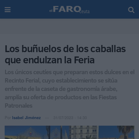
Los buñuelos de los caballas
que endulzan la Feria
Los únicos ceutíes que preparan estos dulces en el
Recinto Ferial, cuyo establecimiento se sitúa
enfrente de la caseta de gastronomía árabe,
amplía su oferta de productos en las Fiestas
Patronales
Por
Isabel Jiménez
31/07/2023 - 14:30