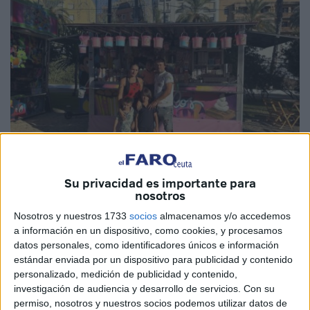
Su privacidad es importante para
nosotros
El Faro
Nosotros y nuestros 1733
socios
almacenamos y/o accedemos
a información en un dispositivo, como cookies, y procesamos
datos personales, como identificadores únicos e información
estándar enviada por un dispositivo para publicidad y contenido
Uno de los olores característicos de la
Feria
de Ceuta es
personalizado, medición de publicidad y contenido,
el de los
buñuelos
. Por eso hay caballas que no pueden
investigación de audiencia y desarrollo de servicios.
Con su
permiso, nosotros y nuestros socios podemos utilizar datos de
resistirse y bajan al Recinto Ferial en busca de estos