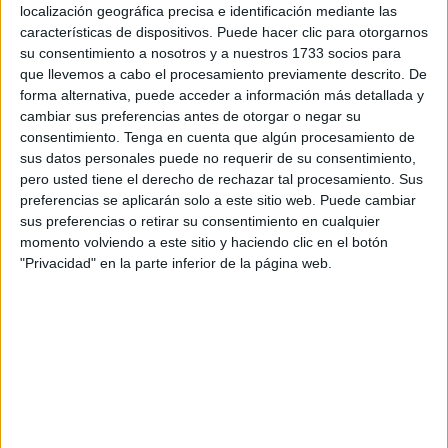
localización geográfica precisa e identificación mediante las
dulces. Pero no les sirve cualquiera,
quieren los que
características de dispositivos. Puede hacer clic para otorgarnos
prepara Mercedes Torres
.
su consentimiento a nosotros y a nuestros 1733 socios para
que llevemos a cabo el procesamiento previamente descrito. De
Esta ceutí arrancó con su puesto en la Plaza de los Reyes
forma alternativa, puede acceder a información más detallada y
y, un tiempo después, fue desplazado a
Gran Vía
. Ahora,
cambiar sus preferencias antes de otorgar o negar su
consentimiento.
Tenga en cuenta que algún procesamiento de
por segundo año consecutivo, ha levantado su persiana
sus datos personales puede no requerir de su consentimiento,
para endulzar la Feria.
pero usted tiene el derecho de rechazar tal procesamiento. Sus
preferencias se aplicarán solo a este sitio web. Puede cambiar
Además de los sabrosos buñuelos, que mantienen su
sus preferencias o retirar su consentimiento en cualquier
precio de 3,5 euros a pesar de trasladarse al Recinto
momento volviendo a este sitio y haciendo clic en el botón
Ferial, también ofrecen gofres, algodón de azúcar y todo
"Privacidad" en la parte inferior de la página web.
tipo de bebidas ya que en su nueva ubicación cuentan con
electricidad para tener los frigoríficos operativos toda la
noche.