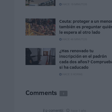
HACE 19 MINUTOS
Ceuta: proteger a un meno
también es preguntar quié
le espera al otro lado
HACE 46 MINUTOS
¿Has renovado tu
inscripción en el padrón
cada dos años? Comprueb
si ha caducado
HACE 3 HORAS
Comments
1
jl p
comentó:
hace 1 año