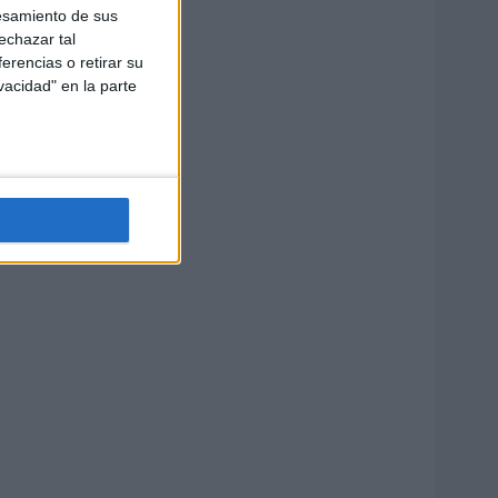
esamiento de sus
echazar tal
erencias o retirar su
vacidad" en la parte