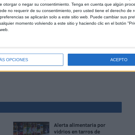
 el brazo con la mano extendida.
e otorgar o negar su consentimiento.
Tenga en cuenta que algún proc
de no requerir de su consentimiento, pero usted tiene el derecho de r
referencias se aplicarán solo a este sitio web. Puede cambiar sus pref
alquier momento volviendo a este sitio y haciendo clic en el botón "Pri
 web.
bran el holocausto por tierra y aire, el silencio de la
ÁS OPCIONES
ACEPTO
Alerta alimentaria por
vidrios en tarros de