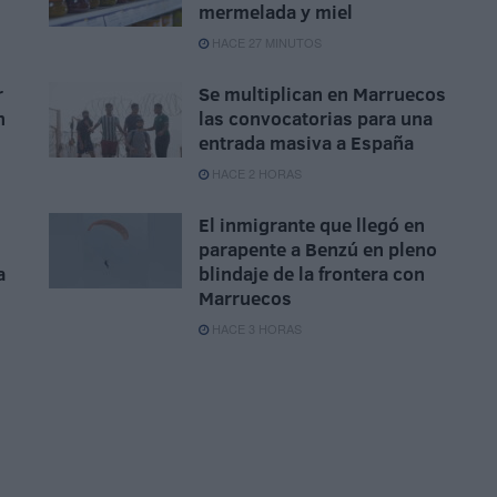
mermelada y miel
HACE 27 MINUTOS
r
Se multiplican en Marruecos
n
las convocatorias para una
entrada masiva a España
HACE 2 HORAS
El inmigrante que llegó en
parapente a Benzú en pleno
a
blindaje de la frontera con
Marruecos
HACE 3 HORAS