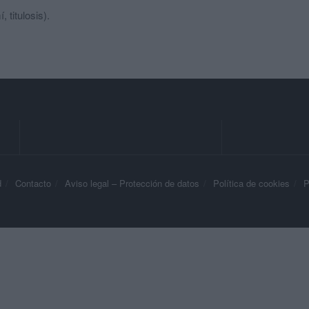
, titulosis).
d
Contacto
Aviso legal – Protección de datos
Política de cookies
P