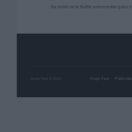
Se olvidó de la titulitis sobrevenida (para mí
Grupo Faro
Publicida
Grupo Faro © 2023