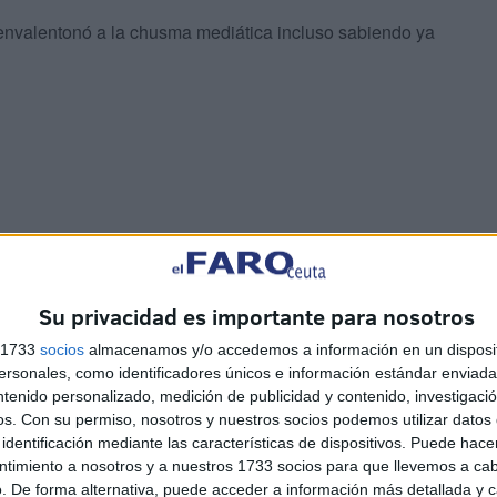
envalentonó a la chusma mediática incluso sabiendo ya
 el fuego de la ira. Daniel Esteve, el lider de desocupa
a pala y tiraría para el monte; me imagino que para darle
ndo a la desestabilización social con la excusa de la
Su privacidad es importante para nosotros
s 1733
socios
almacenamos y/o accedemos a información en un disposit
sonales, como identificadores únicos e información estándar enviada 
 corrupción a la derecha y a la izquierda, un parlamento
ntenido personalizado, medición de publicidad y contenido, investigaci
os.
Con su permiso, nosotros y nuestros socios podemos utilizar datos 
Cerdán, la fontanera, Ayuso, Mazón, las investigaciones
identificación mediante las características de dispositivos. Puede hacer
isionistas, corruptos, Cristóbal Montoro, el silencio de
ntimiento a nosotros y a nuestros 1733 socios para que llevemos a ca
limpias, los abogados cristianos, el Tribunal
. De forma alternativa, puede acceder a información más detallada y 