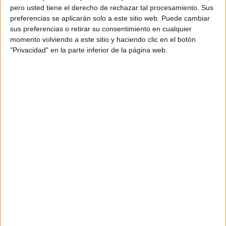
pero usted tiene el derecho de rechazar tal procesamiento. Sus
preferencias se aplicarán solo a este sitio web. Puede cambiar
sus preferencias o retirar su consentimiento en cualquier
momento volviendo a este sitio y haciendo clic en el botón
Y es que, como en toda inauguración en unas
"Privacidad" en la parte inferior de la página web.
instalaciones de estas dimensiones, “siempre tienes un
poco el ajetreo y estrés de estar a la altura para nuestros
usuarios”.
Respecto al sistema de ventas de entrada, se ha
mantenido el implantado durante la pandemia. De este
modo, las hamacas continúan estando enumeradas y a
través de un servidor web los clientes pueden hacer sus
reservas.
Pero también hay algunas novedades dirigidas
principalmente “a nuestros clientes fieles que
prácticamente vienen durante toda la temporada y todos
los días”. Se trata del ‘
bono monedero
’.