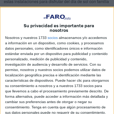
estas instalaciones para disfrutar del día de sol con familia
y amigos y darse un chapuzón en las piscinas de agua
salada.
Su privacidad es importante para
Esta apertura se ha vivido con esa “incertidumbre” y las
nosotros
ganas de que todo salga bien, tal y como ha expresado el
Nosotros y nuestros 1733
socios
almacenamos y/o accedemos
director del parque, Luis Márquez. Aunque a la vez, “con la
a información en un dispositivo, como cookies, y procesamos
tranquilidad de todo el
trabajo previo
que hemos hecho
datos personales, como identificadores únicos e información
en la temporada baja y sobre todo en este último mes que
estándar enviada por un dispositivo para publicidad y contenido
ha sido prácticamente el más fuerte a nivel de tareas”.
personalizado, medición de publicidad y contenido,
investigación de audiencia y desarrollo de servicios.
Con su
permiso, nosotros y nuestros socios podemos utilizar datos de
localización geográfica precisa e identificación mediante las
características de dispositivos. Puede hacer clic para otorgarnos
su consentimiento a nosotros y a nuestros 1733 socios para
que llevemos a cabo el procesamiento previamente descrito. De
forma alternativa, puede acceder a información más detallada y
cambiar sus preferencias antes de otorgar o negar su
consentimiento.
Tenga en cuenta que algún procesamiento de
sus datos personales puede no requerir de su consentimiento,