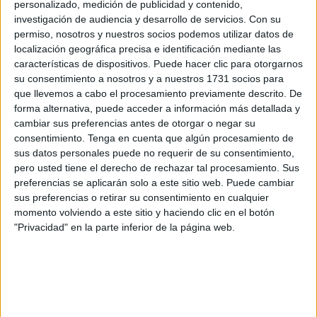
personalizado, medición de publicidad y contenido,
investigación de audiencia y desarrollo de servicios.
Con su
“FALLECIMIENTO DE DON E. ÁNGEL GARCÍA RUIZ”
permiso, nosotros y nuestros socios podemos utilizar datos de
localización geográfica precisa e identificación mediante las
En el día de ayer, después de larga y penosa enfermedad,
características de dispositivos. Puede hacer clic para otorgarnos
sufrida con ejemplar resignación, falleció don E. Ángel
su consentimiento a nosotros y a nuestros 1731 socios para
García Ruiz comandante director de Música del Ejército,
que llevemos a cabo el procesamiento previamente descrito. De
que dirigía la Banda de La Legión y que durante muchos
forma alternativa, puede acceder a información más detallada y
años dirigió también con singular acierto la Orquesta
cambiar sus preferencias antes de otorgar o negar su
consentimiento.
Tenga en cuenta que algún procesamiento de
Sinfónica de Ceuta, después de ser su director-fundador.
sus datos personales puede no requerir de su consentimiento,
La noticia del fallecimiento causó penosa impresión en
pero usted tiene el derecho de rechazar tal procesamiento. Sus
nuestra ciudad, donde D. E. Ángel García Ruiz contaba
preferencias se aplicarán solo a este sitio web. Puede cambiar
con numerosísimas amistades y donde su relevante
sus preferencias o retirar su consentimiento en cualquier
momento volviendo a este sitio y haciendo clic en el botón
personalidad artística y musical, habían cosechado tantos
"Privacidad" en la parte inferior de la página web.
éxitos.
Don E. Ángel García Ruiz fue un gran músico. El alma de
la Sinfónica de Ceuta, y el alma de la Banda de La Legión.
Bajo su acertada batuta ambos conjuntos obtuvieron