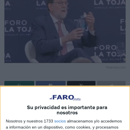
Reproducción
Más de un vecino de Ceuta se declara en contra de los
Su privacidad es importante para
tapones no desprendibles de las botellas de plástico
.
nosotros
El expresidente Mariano Rajoy denunció recientemente
Nosotros y nuestros 1733
socios
almacenamos y/o accedemos
que en la actualidad "hay demasiada regulación" por parte
a información en un dispositivo, como cookies, y procesamos