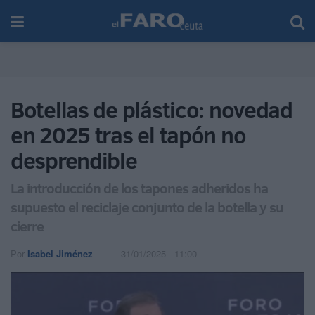
Botellas de plástico: novedad
en 2025 tras el tapón no
desprendible
La introducción de los tapones adheridos ha
supuesto el reciclaje conjunto de la botella y su
cierre
Por
Isabel Jiménez
31/01/2025 - 11:00