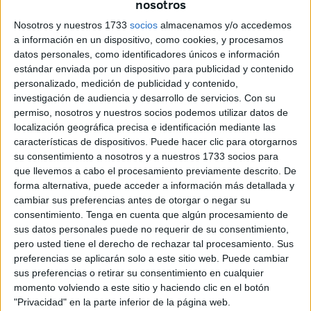
nosotros
mis compañeros del PP local, sobre todo Juan Vivas, y
cuando les escuchar con el amor que tienen por Ceuta
Nosotros y nuestros 1733
socios
almacenamos y/o accedemos
a información en un dispositivo, como cookies, y procesamos
sobre cómo dibujan su futuro, todo eso toma más
datos personales, como identificadores únicos e información
relevancia.
estándar enviada por un dispositivo para publicidad y contenido
personalizado, medición de publicidad y contenido,
investigación de audiencia y desarrollo de servicios.
Con su
permiso, nosotros y nuestros socios podemos utilizar datos de
localización geográfica precisa e identificación mediante las
características de dispositivos. Puede hacer clic para otorgarnos
su consentimiento a nosotros y a nuestros 1733 socios para
que llevemos a cabo el procesamiento previamente descrito. De
forma alternativa, puede acceder a información más detallada y
cambiar sus preferencias antes de otorgar o negar su
consentimiento.
Tenga en cuenta que algún procesamiento de
sus datos personales puede no requerir de su consentimiento,
pero usted tiene el derecho de rechazar tal procesamiento. Sus
preferencias se aplicarán solo a este sitio web. Puede cambiar
sus preferencias o retirar su consentimiento en cualquier
momento volviendo a este sitio y haciendo clic en el botón
"Privacidad" en la parte inferior de la página web.