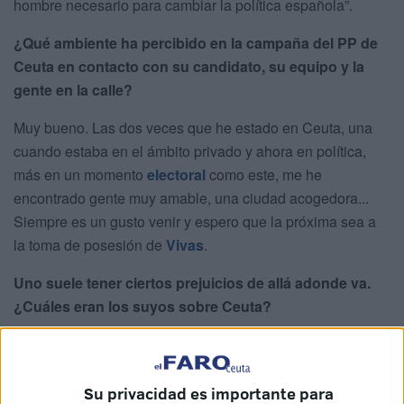
hombre necesario para cambiar la política española”.
¿Qué ambiente ha percibido en la campaña del PP de
Ceuta en contacto con su candidato, su equipo y la
gente en la calle?
Muy bueno. Las dos veces que he estado en Ceuta, una
cuando estaba en el ámbito privado y ahora en política,
más en un momento
electoral
como este, me he
encontrado gente muy amable, una ciudad acogedora...
Siempre es un gusto venir y espero que la próxima sea a
la toma de posesión de
Vivas
.
Uno suele tener ciertos prejuicios de allá adonde va.
¿Cuáles eran los suyos sobre Ceuta?
Ignorancia general realmente. No tenía referencias y nadie
me había dado una opinión sobre Ceuta. Cuando vine por
primera vez me sorprendió en positivo. Mis referencias son
Su privacidad es importante para