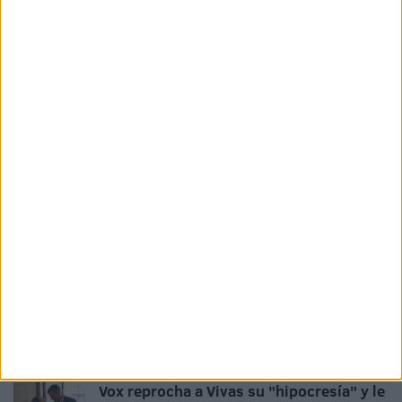
Related
Posts
Exigen al Gobierno que la final de la Copa
Mundial de fútbol 2030 sea en España,
no en Marruecos
HACE 2 HORAS
“Toca resistir”: Vivas reclama al Estado
una respuesta inmediata para recuperar
la normalidad en Ceuta
HACE 1 DÍA
Vivas reúne al Consejo de Gobierno para
abordar la crisis y reclamar una
respuesta europea
HACE 1 DÍA
Vox reprocha a Vivas su "hipocresía" y le