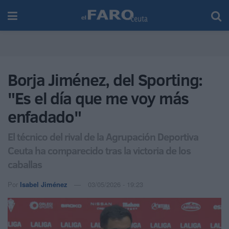
Borja Jiménez, del Sporting:
"Es el día que me voy más
enfadado"
El técnico del rival de la Agrupación Deportiva
Ceuta ha comparecido tras la victoria de los
caballas
Por
Isabel Jiménez
03/05/2026 - 19:23