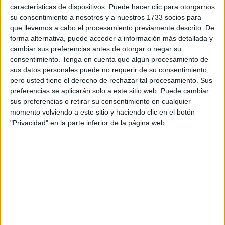
En la rueda de prensa posterior, el míster del
Sporting de
características de dispositivos. Puede hacer clic para otorgarnos
su consentimiento a nosotros y a nuestros 1733 socios para
Gijón
ha valorado la derrota de su equipo en un momento
que llevemos a cabo el procesamiento previamente descrito. De
de desilusión por parte de su equipo.
forma alternativa, puede acceder a información más detallada y
cambiar sus preferencias antes de otorgar o negar su
"No hemos entrado como se debe"
consentimiento.
Tenga en cuenta que algún procesamiento de
sus datos personales puede no requerir de su consentimiento,
pero usted tiene el derecho de rechazar tal procesamiento. Sus
El entrenador del Real Sporting de Gijón, Borja Jiménez,
preferencias se aplicarán solo a este sitio web. Puede cambiar
ha tratado de explicar la derrota ante la AD Ceuta. "
No
sus preferencias o retirar su consentimiento en cualquier
hemos entrado como se debe en el partido
, en una
momento volviendo a este sitio y haciendo clic en el botón
situación nuestra de gol hemos encajado el segundo gol y
"Privacidad" en la parte inferior de la página web.
no hemos sido capaces de recuperar pelotas, ni de hacer
daño. Hemos estado muy erráticos, ha sido muy mal
partido".
Para Jiménez, el equipo "no ha tenido capacidad de robo"
en este encuentro perdido ante el Ceuta, en el que ha
dejado escapar los 3 puntos. "Hemos estado
desconectados, no ha tenido nada que ver el equipo la