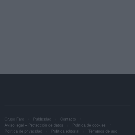
Grupo Faro
Publicidad
Contacto
Aviso legal – Protección de datos
Política de cookies
Política de privacidad
Política editorial
Términos de uso