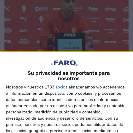
Imagen cedida
Su privacidad es importante para
nosotros
Nosotros y nuestros 1733
socios
almacenamos y/o accedemos
a información en un dispositivo, como cookies, y procesamos
datos personales, como identificadores únicos e información
La Agrupación Deportiva Ceuta
sacó tres puntos más
estándar enviada por un dispositivo para publicidad y contenido
fuera de casa. Un
resultado de 1-2
siendo uno de los
personalizado, medición de publicidad y contenido,
encuentros fuera de casa en el que mejor imagen se ha
investigación de audiencia y desarrollo de servicios.
Con su
llegado a ver del conjunto caballa.
permiso, nosotros y nuestros socios podemos utilizar datos de
localización geográfica precisa e identificación mediante las