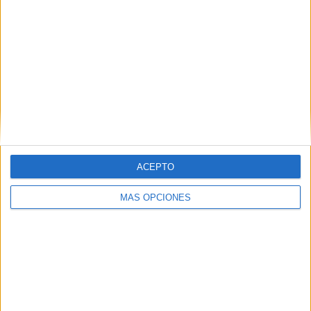
investigado por la comisión de un presunto delito
medioambiental.
A los pocos días, los efectivos del SEIS tuvieron que
acudir nuevamente a la barriada del Príncipe,
concretamente a la zona de Arcos Quebrados, tras
registrarse una llamada en el 112 alertando de un incendio
de neumáticos. Fue sobre la una de la madrugada, pero
rápidamente consiguieron extinguir el fuego.
ACEPTO
MÁS OPCIONES