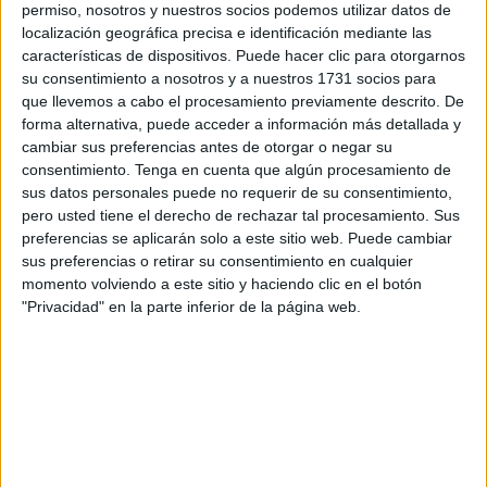
permiso, nosotros y nuestros socios podemos utilizar datos de
Pasadas las 10:30 horas de la mañana de este miércoles,
localización geográfica precisa e identificación mediante las
"entre el hospital y la frontera", se ha podido divisar gran
características de dispositivos. Puede hacer clic para otorgarnos
cantidad de humo negro que salía incesantemente de un
su consentimiento a nosotros y a nuestros 1731 socios para
que llevemos a cabo el procesamiento previamente descrito. De
lugar que no era precisado en principio, causando alarma
forma alternativa, puede acceder a información más detallada y
entre las personas que han notado la situación y que han
cambiar sus preferencias antes de otorgar o negar su
informado al respecto.
consentimiento.
Tenga en cuenta que algún procesamiento de
sus datos personales puede no requerir de su consentimiento,
pero usted tiene el derecho de rechazar tal procesamiento. Sus
preferencias se aplicarán solo a este sitio web. Puede cambiar
sus preferencias o retirar su consentimiento en cualquier
momento volviendo a este sitio y haciendo clic en el botón
"Privacidad" en la parte inferior de la página web.