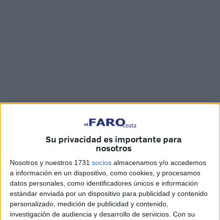
Fotos y vídeo: cedidas / María F.
Su privacidad es importante para
nosotros
Una columna de humo negro
en la barriada del Príncipe
,
Nosotros y nuestros 1731
socios
almacenamos y/o accedemos
en Ceuta, concretamente en la zona de
Arcos
a información en un dispositivo, como cookies, y procesamos
Quebrados
, ha generado alarma
entre los vecinos
que,
datos personales, como identificadores únicos e información
estándar enviada por un dispositivo para publicidad y contenido
preocupados por la situación, han llamado a los servicios
personalizado, medición de publicidad y contenido,
de emergencia para evitar que el fuego fuera a mayores.
investigación de audiencia y desarrollo de servicios.
Con su