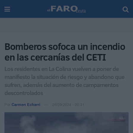
Bomberos sofoca un incendio
en las cercanías del CETI
Los residentes en La Colina vuelven a poner de
manifiesto la situación de riesgo y abandono que
sufren, además del aumento de campamentos
descontrolados
Por
Carmen Echarri
26/09/2024 - 20:31