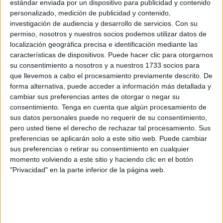
estándar enviada por un dispositivo para publicidad y contenido
fuentes oficiales.
personalizado, medición de publicidad y contenido,
investigación de audiencia y desarrollo de servicios.
Con su
Ha sido más bien un conato de incendio, ya que los
permiso, nosotros y nuestros socios podemos utilizar datos de
integrantes del Cuerpo han acudido con rapidez tras
localización geográfica precisa e identificación mediante las
recibir el aviso en torno a las 18:30 horas, utilizando para
características de dispositivos. Puede hacer clic para otorgarnos
sofocarlo 3.500 litros de agua sobre una superficie
su consentimiento a nosotros y a nuestros 1733 socios para
que llevemos a cabo el procesamiento previamente descrito. De
afectada de unos 50 metros cuadrados. Lo calcinado son
forma alternativa, puede acceder a información más detallada y
enseres, ropa y restos allí acumulados.
cambiar sus preferencias antes de otorgar o negar su
consentimiento.
Tenga en cuenta que algún procesamiento de
Este incendio se produce en un momento en el que los
sus datos personales puede no requerir de su consentimiento,
vecinos que residen en La Colina
han vuelto a alertar
pero usted tiene el derecho de rechazar tal procesamiento. Sus
del incremento de campamentos descontrolados en el
preferencias se aplicarán solo a este sitio web. Puede cambiar
sus preferencias o retirar su consentimiento en cualquier
entorno del centro de acogida de inmigrantes, ocupados
momento volviendo a este sitio y haciendo clic en el botón
por quienes rechazan estar en el centro o, sencillamente,
"Privacidad" en la parte inferior de la página web.
han sido expulsados del mismo.
Hay además gran cantidad de basura y el “estado de
abandono”, denuncian, “cada vez es mayor”, añaden.