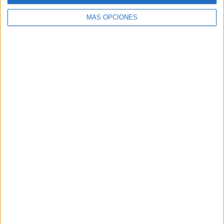
MÁS OPCIONES
Tags:
Bomberos
CETI
Incendios
Related
Posts
Pilar Cancela: “No vamos a dejar sin
atención a ninguna persona que necesite