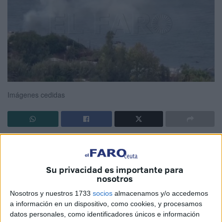
Imágenes cedidas
Bomberos
ha intervenido esta tarde en la carretera que
hay camino al Centro de Estancia Temporal de Inmigrantes
de Ceuta,
CETI
, después de producirse un
incendio
en
Su privacidad es importante para
nosotros
una zona en la que existe acumulación de varios enseres.
Nosotros y nuestros 1733
socios
almacenamos y/o accedemos
El viento de Poniente ha complicado algo la situación, que
a información en un dispositivo, como cookies, y procesamos
ya ha sido controlada por el SEIS, tal y como aseguran
datos personales, como identificadores únicos e información