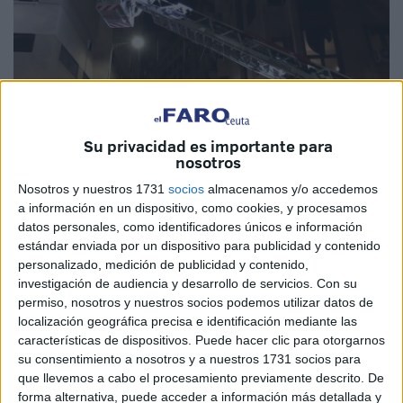
Su privacidad es importante para
nosotros
Imagen de archivo
Nosotros y nuestros 1731
socios
almacenamos y/o accedemos
a información en un dispositivo, como cookies, y procesamos
datos personales, como identificadores únicos e información
estándar enviada por un dispositivo para publicidad y contenido
personalizado, medición de publicidad y contenido,
A pesar de que la atención de caídas en domicilio queda
investigación de audiencia y desarrollo de servicios.
Con su
fuera las competencias de
Bomberos
, el Servicio de
permiso, nosotros y nuestros socios podemos utilizar datos de
Extinción de Incendios y Salvamento (SEIS) ha asistido en
localización geográfica precisa e identificación mediante las
Ceuta al menos tres avisos de estas características en
características de dispositivos. Puede hacer clic para otorgarnos
apenas 24 horas. Todos en el transcurso del pasado fin de
su consentimiento a nosotros y a nuestros 1731 socios para
que llevemos a cabo el procesamiento previamente descrito. De
semana.
forma alternativa, puede acceder a información más detallada y