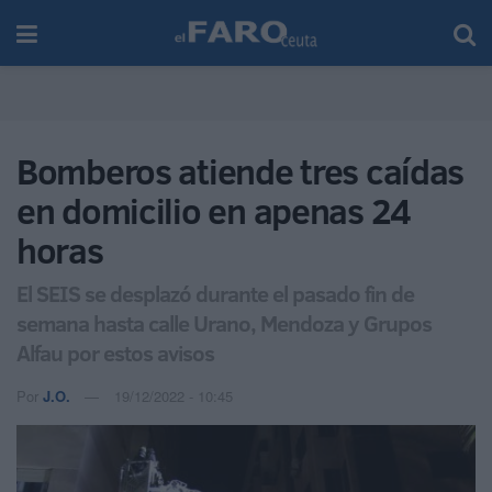
Bomberos atiende tres caídas
en domicilio en apenas 24
horas
El SEIS se desplazó durante el pasado fin de
semana hasta calle Urano, Mendoza y Grupos
Alfau por estos avisos
Por
J.O.
19/12/2022 - 10:45