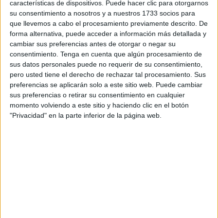
características de dispositivos. Puede hacer clic para otorgarnos
subsahariano
de origen sudanés que se había quedado
su consentimiento a nosotros y a nuestros 1733 socios para
atrapado en una zona de maleza.
que llevemos a cabo el procesamiento previamente descrito. De
forma alternativa, puede acceder a información más detallada y
Los integrantes del SEIS acudieron con un vehículo de
cambiar sus preferencias antes de otorgar o negar su
Bomberos dotado con escala para
rescate
y otro más de
consentimiento.
Tenga en cuenta que algún procesamiento de
apoyo, movilizando a varios de los agentes que estaban
sus datos personales puede no requerir de su consentimiento,
pero usted tiene el derecho de rechazar tal procesamiento. Sus
de servicio.
preferencias se aplicarán solo a este sitio web. Puede cambiar
sus preferencias o retirar su consentimiento en cualquier
Rescate llevado a cabo por los
momento volviendo a este sitio y haciendo clic en el botón
"Privacidad" en la parte inferior de la página web.
Bomberos y evaluación física
posterior
Así, los bomberos accedieron pasadas las ocho de la
mañana por el perímetro, desde la ITV hacia más allá de
Berrocal, tal y como han confirmado fuentes del Instituto
Armado consultadas por
El Faro
.