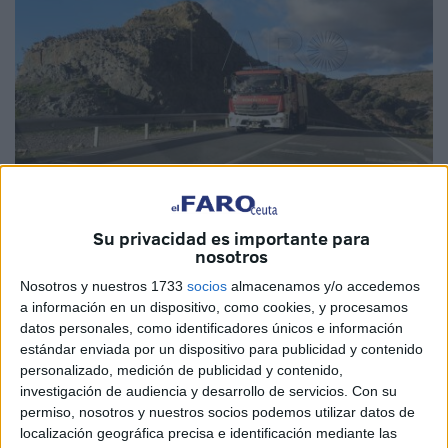
El Faro
Su privacidad es importante para
nosotros
Nosotros y nuestros 1733
socios
almacenamos y/o accedemos
a información en un dispositivo, como cookies, y procesamos
Bomberos
ha tenido que intervenir a primera hora de la
datos personales, como identificadores únicos e información
mañana de este viernes en el
perímetro fronterizo
que
estándar enviada por un dispositivo para publicidad y contenido
separa Ceuta de Marruecos.
personalizado, medición de publicidad y contenido,
investigación de audiencia y desarrollo de servicios.
Con su
Los componentes de este Cuerpo han sido comisionados
permiso, nosotros y nuestros socios podemos utilizar datos de
por la
Guardia Civil
para
auxiliar a un
joven
localización geográfica precisa e identificación mediante las