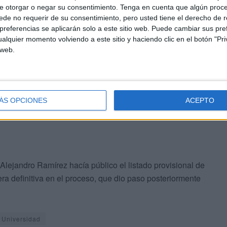
e otorgar o negar su consentimiento.
Tenga en cuenta que algún proc
jos-discontinuos.
de no requerir de su consentimiento, pero usted tiene el derecho de r
referencias se aplicarán solo a este sitio web. Puede cambiar sus pref
ersitario
acogió los exámenes de la fase de oposición
alquier momento volviendo a este sitio y haciendo clic en el botón "Pri
 web.
 servicios/control con contratos fijos discontinuos. Pues
 día en alguno de los dos turnos que se dispusieron ya
tes en el Boletín Oficial de la Ciudad.
ÁS OPCIONES
ACEPTO
Alejandro Ramírez hacía público el listado provisional de
ra definitiva en el proceso, que dio paso posteriormente
Universidad