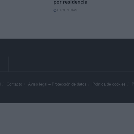
por residencia
HACE 3 DÍAS
d
Contacto
Aviso legal – Protección de datos
Política de cookies
P