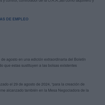
s y control, controlador de la O.R.A.,así como taquillero y
SAS DE EMPLEO
 de agosto en una edición extraordinaria del Boletín
o que estas sustituyen a las bolsas existentes
nzado el 29 de agosto de 2024, “para la creación de
nime alcanzado también en la Mesa Negociadora de la