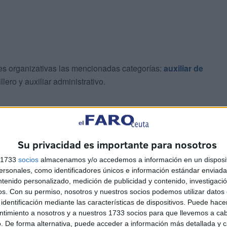
es organizativas las mencionadas categorías:
auxiliar de
llero y auxiliar administrativo.
Su privacidad es importante para nosotros
s 1733
socios
almacenamos y/o accedemos a información en un disposit
sonales, como identificadores únicos e información estándar enviada 
ntenido personalizado, medición de publicidad y contenido, investigaci
os.
Con su permiso, nosotros y nuestros socios podemos utilizar datos 
E
) dio a conocer a finales de julio una
resolución de
identificación mediante las características de dispositivos. Puede hacer
tado final de la convocatoria para la oferta de empleo de
ntimiento a nosotros y a nuestros 1733 socios para que llevemos a ca
ncurso-oposición en turno libre, de
61 plazas de
. De forma alternativa, puede acceder a información más detallada y 