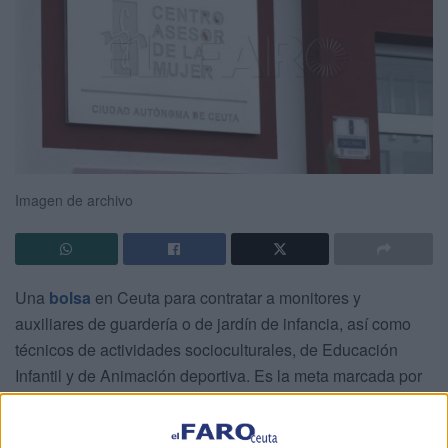
Imagen de archivo
Una
bolsa
en Ceuta para contratar a monitores y
auxiliares de guardería o de jardín de infancia, así como
técnicos de actividades socioculturales, de Educación
Infantil y de Animación deportiva. Es la meta marcada por
la Ciudad
para cumplir con el
Plan Corresponsables
y
para facilitar a través del apoyo el día a día de muchas