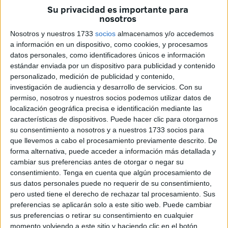
mujeres en la ciudad.
Su privacidad es importante para
nosotros
La falta de personal en el
Centro Asesor de la Mujer
para
Nosotros y nuestros 1733
socios
almacenamos y/o accedemos
abordar dicha tarea lleva al Gobierno local a licitar un
a información en un dispositivo, como cookies, y procesamos
proyecto para encontrar una empresa que se encargue de
datos personales, como identificadores únicos e información
lanzar todo el proceso de
empleo
.
estándar enviada por un dispositivo para publicidad y contenido
personalizado, medición de publicidad y contenido,
La intención final persigue “la mejora de la
conciliación
investigación de audiencia y desarrollo de servicios.
Con su
familiar
y el fomento de empleo en los servicios de
permiso, nosotros y nuestros socios podemos utilizar datos de
localización geográfica precisa e identificación mediante las
cuidado”, tal y como indica el pliego de prescripciones
características de dispositivos. Puede hacer clic para otorgarnos
técnicas.
su consentimiento a nosotros y a nuestros 1733 socios para
que llevemos a cabo el procesamiento previamente descrito. De
Un año
forma alternativa, puede acceder a información más detallada y
cambiar sus preferencias antes de otorgar o negar su
consentimiento.
Tenga en cuenta que algún procesamiento de
La prestación de la asistencia deberá ser desarrollada por
sus datos personales puede no requerir de su consentimiento,
la empresa adjudicataria durante un año a partir de la
pero usted tiene el derecho de rechazar tal procesamiento. Sus
fecha de formalización del acuerdo entre las dos partes
preferencias se aplicarán solo a este sitio web. Puede cambiar
implicadas en la firma.
sus preferencias o retirar su consentimiento en cualquier
momento volviendo a este sitio y haciendo clic en el botón