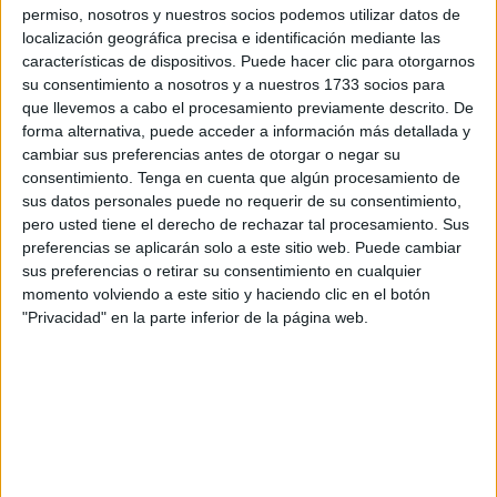
Después de una prórroga del contrato a Clece, y las
permiso, nosotros y nuestros socios podemos utilizar datos de
quejas de algunos beneficiados y trabajadores llevados a
localización geográfica precisa e identificación mediante las
características de dispositivos. Puede hacer clic para otorgarnos
pleno
por MDyC
, el Ejecutivo local ha cerrado el contrato
su consentimiento a nosotros y a nuestros 1733 socios para
con Salzillo Servicios Integrales tras recibir un total de
que llevemos a cabo el procesamiento previamente descrito. De
hasta 5 ofertas por empresas que querían hacerse con el
forma alternativa, puede acceder a información más detallada y
servicio.
cambiar sus preferencias antes de otorgar o negar su
consentimiento.
Tenga en cuenta que algún procesamiento de
Este importante contrato pone de relieve un apoyo
sus datos personales puede no requerir de su consentimiento,
pero usted tiene el derecho de rechazar tal procesamiento. Sus
específico a las necesidades de conciliación de las
preferencias se aplicarán solo a este sitio web. Puede cambiar
familias con menores a su cargo y está enmarcado en el
sus preferencias o retirar su consentimiento en cualquier
Plan Corresponsables, en lo que se entiende como una
momento volviendo a este sitio y haciendo clic en el botón
asistencia social sin alojamiento.
"Privacidad" en la parte inferior de la página web.
El objetivo de este servicio es “favorecer la conciliación de
las familias” desde un enfoque de igualdad entre mujeres y
hombres contenido en los objetivos del plan
Corresponsables dentro de los proyectos y actuaciones,
con garantías laborales y servicios de calidad que puedan