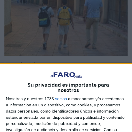
Imagen de archivo
Su privacidad es importante para
nosotros
La Ciudad
ha conseguido adjudicar uno de los contratos
Nosotros y nuestros 1733
socios
almacenamos y/o accedemos
que más
quebraderos de cabeza
le ha dado en los
a información en un dispositivo, como cookies, y procesamos
últimos meses. Se trata del nuevo programa de apoyo a la
datos personales, como identificadores únicos e información
conciliación de las familias
con menores de 14 años en
estándar enviada por un dispositivo para publicidad y contenido
Ceuta.
personalizado, medición de publicidad y contenido,
investigación de audiencia y desarrollo de servicios.
Con su