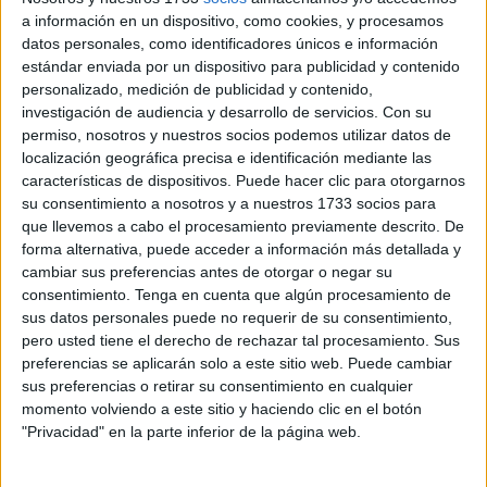
a información en un dispositivo, como cookies, y procesamos
La Policía Nacional ha detenido a 129 personas tras
datos personales, como identificadores únicos e información
desarticular un entramado diseñado presuntamente por
estándar enviada por un dispositivo para publicidad y contenido
personalizado, medición de publicidad y contenido,
una abogada para obtener permisos de residencia para
investigación de audiencia y desarrollo de servicios.
Con su
extranjeros en situación irregular -marroquíes y argelinos
permiso, nosotros y nuestros socios podemos utilizar datos de
fundamentalmente– mediante la celebración de
localización geográfica precisa e identificación mediante las
matrimonios de conveniencia, concertados principalmente
características de dispositivos. Puede hacer clic para otorgarnos
su consentimiento a nosotros y a nuestros 1733 socios para
en Santa Pola (Alicante, España) y por los que los
que llevemos a cabo el procesamiento previamente descrito. De
contrayentes pagaban hasta 10.000 euros.
forma alternativa, puede acceder a información más detallada y
cambiar sus preferencias antes de otorgar o negar su
La finalidad de la trama era conseguir, mediante la
consentimiento.
Tenga en cuenta que algún procesamiento de
celebración de matrimonios de conveniencia entre
sus datos personales puede no requerir de su consentimiento,
ciudadanos españoles y extranjeros no comunitarios, la
pero usted tiene el derecho de rechazar tal procesamiento. Sus
preferencias se aplicarán solo a este sitio web. Puede cambiar
obtención de permisos de residencia de familiar
sus preferencias o retirar su consentimiento en cualquier
comunitario para estos extranjeros en situación irregular,
momento volviendo a este sitio y haciendo clic en el botón
principalmente originarios de Marruecos y Argelia, a
"Privacidad" en la parte inferior de la página web.
cambio de grandes cantidades de dinero.