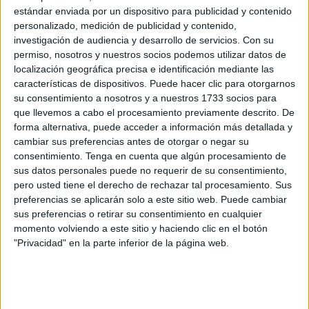
estándar enviada por un dispositivo para publicidad y contenido
Su fichaje llegó en un periodo convulso para el PSOE
personalizado, medición de publicidad y contenido,
investigación de audiencia y desarrollo de servicios.
Con su
marcado por los ceses y la revolución interno entre dos
permiso, nosotros y nuestros socios podemos utilizar datos de
grupos bien definidos, el afín a Melchor León y el resto.
localización geográfica precisa e identificación mediante las
Con el nombramiento de Miguel Pérez Triano
se ha
características de dispositivos. Puede hacer clic para otorgarnos
querido volver a una cierta tranquilidad en el partido.
su consentimiento a nosotros y a nuestros 1733 socios para
que llevemos a cabo el procesamiento previamente descrito. De
forma alternativa, puede acceder a información más detallada y
cambiar sus preferencias antes de otorgar o negar su
consentimiento.
Tenga en cuenta que algún procesamiento de
sus datos personales puede no requerir de su consentimiento,
pero usted tiene el derecho de rechazar tal procesamiento. Sus
preferencias se aplicarán solo a este sitio web. Puede cambiar
sus preferencias o retirar su consentimiento en cualquier
momento volviendo a este sitio y haciendo clic en el botón
"Privacidad" en la parte inferior de la página web.