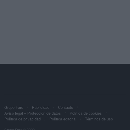
Grupo Faro
Publicidad
Contacto
Aviso legal – Protección de datos
Política de cookies
Política de privacidad
Política editorial
Términos de uso
Grupo Faro © 2023