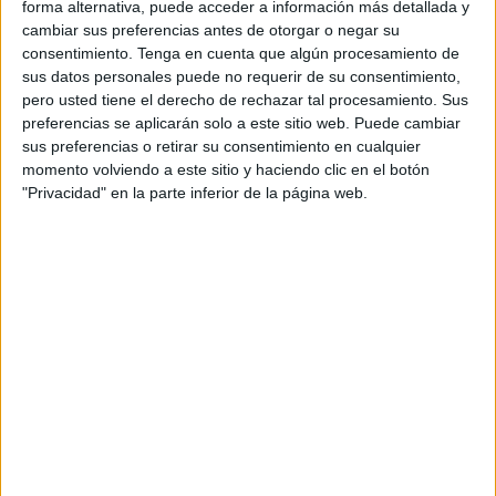
Granada. El Flexol ganó un partido muy competitivo por
forma alternativa, puede acceder a información más detallada y
cambiar sus preferencias antes de otorgar o negar su
26-23. Con esta derrota las de Larbi Hamed,
se clasifican
consentimiento.
Tenga en cuenta que algún procesamiento de
como segundas
para jugar la siguiente fase, que será el
sus datos personales puede no requerir de su consentimiento,
Sector Nacional en el que las ceutíes lucharán por
pero usted tiene el derecho de rechazar tal procesamiento. Sus
ascender a División de Plata.
preferencias se aplicarán solo a este sitio web. Puede cambiar
sus preferencias o retirar su consentimiento en cualquier
El partido no comenzó muy bien para las ‘
Guerreras
’, ya
momento volviendo a este sitio y haciendo clic en el botón
"Privacidad" en la parte inferior de la página web.
que empezaron con un 4-0 abajo. Aunque las ceutíes
demostraron esfuerzo y sacrificio llegando a empatar el
partido a ocho tantos a los primeros quince minutos, pero
en el que “los árbitros fueron muy caseros y empezaron a
pitar cosas sin sentido”, afirmó el entrenador de las
caballas Larbi Hamed.
Con la expulsión de Shorrok, el Flexol Granada ya abrió
distancias en el marcador aunque al descanso se fueron
por 13-11. La defensa ceutí estuvo muy bien, como es
característico en el equipo de Hamed, pero fallaron