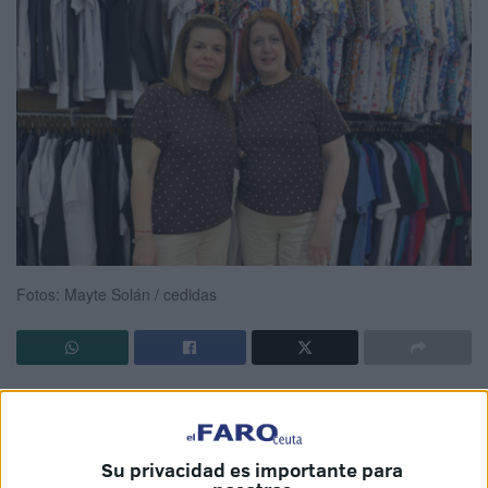
Fotos: Mayte Solán / cedidas
El uniforme blanco ya no manda en hospitales y clínicas.
En
Ceuta,
las
enfermeras
han ido dejando atrás esa
imagen clásica para dar paso a una forma de vestir mucho
Su privacidad es importante para
más cómoda, variada y, en muchos casos, también más