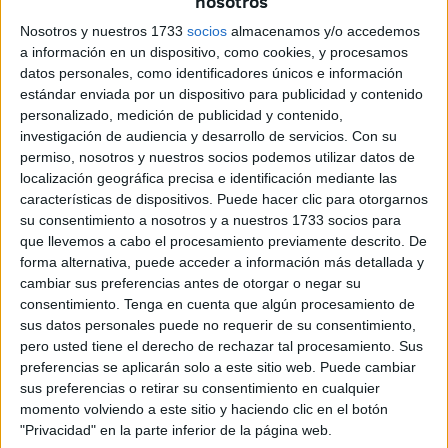
nosotros
cercana. La evolución no ha sido de un día para otro.
Nosotros y nuestros 1733
socios
almacenamos y/o accedemos
Primero llegaron los colores lisos, después los tejidos más
a información en un dispositivo, como cookies, y procesamos
técnicos y, en los últimos años, los estampados han
datos personales, como identificadores únicos e información
estándar enviada por un dispositivo para publicidad y contenido
terminado por hacerse un hueco en el día a día de las
personalizado, medición de publicidad y contenido,
enfermeras.
investigación de audiencia y desarrollo de servicios.
Con su
permiso, nosotros y nuestros socios podemos utilizar datos de
“Antes siempre se iba de liso, pero ahora entran mucho los
localización geográfica precisa e identificación mediante las
dibujos”, explica
Mari Carmen González Rominguera
,
características de dispositivos. Puede hacer clic para otorgarnos
trabajadora de la tienda Nueva Galería desde hace años.
su consentimiento a nosotros y a nuestros 1733 socios para
que llevemos a cabo el procesamiento previamente descrito. De
“Desde que los trajimos, se venden muy bien, porque
forma alternativa, puede acceder a información más detallada y
salen de lo de siempre”.
cambiar sus preferencias antes de otorgar o negar su
consentimiento.
Tenga en cuenta que algún procesamiento de
sus datos personales puede no requerir de su consentimiento,
pero usted tiene el derecho de rechazar tal procesamiento. Sus
preferencias se aplicarán solo a este sitio web. Puede cambiar
sus preferencias o retirar su consentimiento en cualquier
momento volviendo a este sitio y haciendo clic en el botón
"Privacidad" en la parte inferior de la página web.