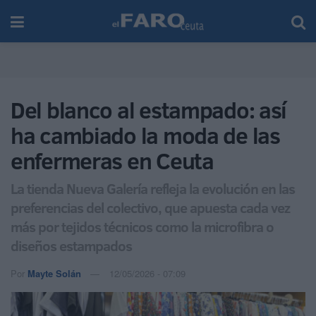
Del blanco al estampado: así
ha cambiado la moda de las
enfermeras en Ceuta
La tienda Nueva Galería refleja la evolución en las
preferencias del colectivo, que apuesta cada vez
más por tejidos técnicos como la microfibra o
diseños estampados
Por
Mayte Solán
12/05/2026 - 07:09