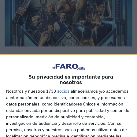
Su privacidad es importante para
nosotros
Crítica de cine a Black Panther, la
Nosotros y nuestros 1733
socios
almacenamos y/o accedemos
nueva película de Marvel.
a información en un dispositivo, como cookies, y procesamos
datos personales, como identificadores únicos e información
Valoración, por Juan Carrasco
estándar enviada por un dispositivo para publicidad y contenido
personalizado, medición de publicidad y contenido,
Cuando Marvel/Disney estrenan, el mundo del cine deja
investigación de audiencia y desarrollo de servicios.
Con su
de respirar durante unas semanas y el público pone su
permiso, nosotros y nuestros socios podemos utilizar datos de
localización geográfica precisa e identificación mediante las