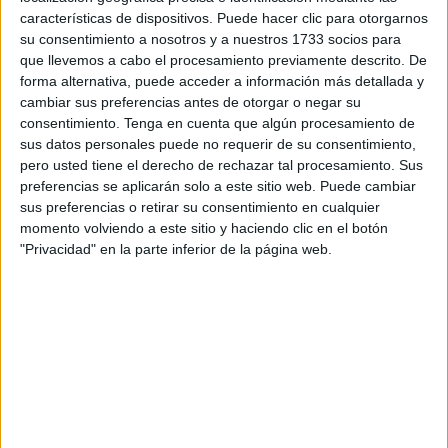
mirada en las muchísimas salas invadidas por el
características de dispositivos. Puede hacer clic para otorgarnos
superhéroe o el supergrupo de turno. Pantera Negra (me
su consentimiento a nosotros y a nuestros 1733 socios para
cuesta como aficionado al cómic casi de cuna llamarlo por
que llevemos a cabo el procesamiento previamente descrito. De
su nombre en inglés; qué puñetera manía de no traducir lo
forma alternativa, puede acceder a información más detallada y
evidentemente traducible) no ha defraudado a sus
cambiar sus preferencias antes de otorgar o negar su
consentimiento.
Tenga en cuenta que algún procesamiento de
productores y ya en su primer fin de semana de exhibición
sus datos personales puede no requerir de su consentimiento,
en salas comerciales ha recaudado los 200 millones de
pero usted tiene el derecho de rechazar tal procesamiento. Sus
dólares que ha costado.
preferencias se aplicarán solo a este sitio web. Puede cambiar
sus preferencias o retirar su consentimiento en cualquier
Pero no solo ha satisfecho expectativas comerciales, sino
momento volviendo a este sitio y haciendo clic en el botón
que la óptica del realizador Ryan Coogler (
Creed: la
"Privacidad" en la parte inferior de la página web.
leyenda de Rocky
) sobre el primer superhéroe negro que
se vio en las viñetas de la casa Marvel ha resultado
bastante más que interesante y bastante más también que
una cinta de acción, efectos especiales, cameos de Stan
Lee o epílogos tras los créditos (por cierto, no se pierdan el
segundo tras todas las letras, que en esta ocasión parece
relevante…). Coogler logra sacar algo original de un