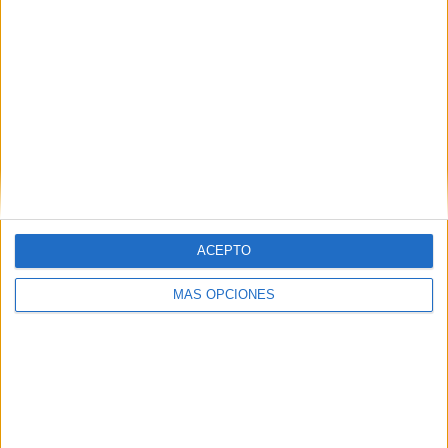
ACEPTO
MÁS OPCIONES
Bienvenida a los nuevos colegiados
Uno a uno, el presidente los ha ido llamando para hacerles
entrega de su carnet.
Ismael Morte Al-Lal
, con su carnet en mano, ha bromeado