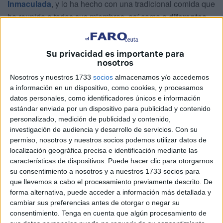
Inmaculada
, y lo ha hecho con una tradicional comida que
ha reunido a todos sus miembros, así como a
diferentes
invitados que cada día apoyan a esta entidad en su
labor.
Su privacidad es importante para
nosotros
Además de conmemorar esta festividad en honor a su
patrona, el
Colegio Oficial de Farmacéuticos
de Ceuta
Nosotros y nuestros 1733
socios
almacenamos y/o accedemos
también ha aprovechado esta ocasión para dar
la
a información en un dispositivo, como cookies, y procesamos
datos personales, como identificadores únicos e información
bienvenida a los nuevos farmacéuticos, Ismael Morte
estándar enviada por un dispositivo para publicidad y contenido
Al-Lal, Miriam Morte Al-Lal y María Bernal Fernández.
personalizado, medición de publicidad y contenido,
investigación de audiencia y desarrollo de servicios.
Con su
Asimismo
, se ha reconocido a Guillermo Martínez,
permiso, nosotros y nuestros socios podemos utilizar datos de
abogado de esta entidad, por su labor
y en
localización geográfica precisa e identificación mediante las
agradecimiento a tantos años de servicio.
características de dispositivos. Puede hacer clic para otorgarnos
su consentimiento a nosotros y a nuestros 1733 socios para
que llevemos a cabo el procesamiento previamente descrito. De
forma alternativa, puede acceder a información más detallada y
cambiar sus preferencias antes de otorgar o negar su
consentimiento.
Tenga en cuenta que algún procesamiento de