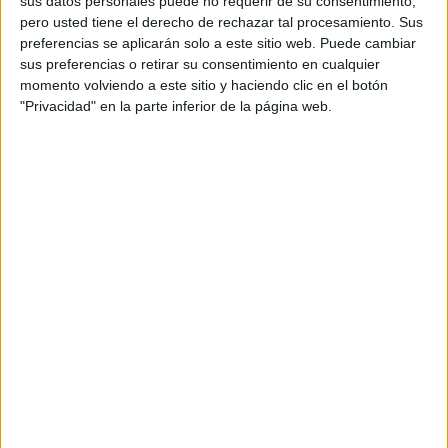
sus datos personales puede no requerir de su consentimiento,
pero usted tiene el derecho de rechazar tal procesamiento. Sus
preferencias se aplicarán solo a este sitio web. Puede cambiar
sus preferencias o retirar su consentimiento en cualquier
momento volviendo a este sitio y haciendo clic en el botón
"Privacidad" en la parte inferior de la página web.
Numerosos asistentes a esta cita
La jornada para
conmemorar a la patrona
de los
farmacéuticos, la virgen Inmaculada, ha comenzado con la
celebración de una santa misa en la capilla del colegio de
San Agustín, oficiada por el padre Alberto, que también ha
asistido a esta cita ya tradicional.