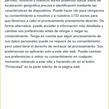
permiso, nosotros y nuestros socios podemos utilizar datos de
auditorio alrededor de las 19:30 horas para ir
localización geográfica precisa e identificación mediante las
acomodándose en sus asientos y disfrutar de un
características de dispositivos. Puede hacer clic para otorgarnos
espectáculo que muchos consideran una obra maestra.
su consentimiento a nosotros y a nuestros 1733 socios para
que llevemos a cabo el procesamiento previamente descrito. De
Los artistas aparecieron sobre el escenario pocos minutos
forma alternativa, puede acceder a información más detallada y
después de la hora prevista, arrancando así la emoción del
cambiar sus preferencias antes de otorgar o negar su
consentimiento.
Tenga en cuenta que algún procesamiento de
público, que marcó el inicio de esta obra.
sus datos personales puede no requerir de su consentimiento,
pero usted tiene el derecho de rechazar tal procesamiento. Sus
preferencias se aplicarán solo a este sitio web. Puede cambiar
sus preferencias o retirar su consentimiento en cualquier
momento volviendo a este sitio y haciendo clic en el botón
"Privacidad" en la parte inferior de la página web.