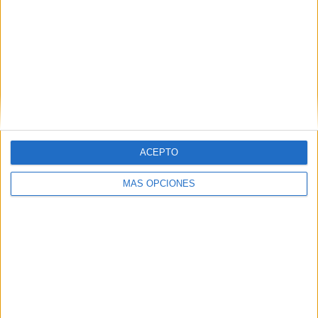
La International Ballet Company no defraudó a ningún
espectador con la puesta en escena del ballet ‘Giselle’.
Algo que quedó demostrado con los cálidos aplausos que
se recibieron por parte de todos los presentes al acabar las
diversas escenas que se desarrollaban sobre el escenario.
ACEPTO
MÁS OPCIONES