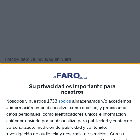
Fotos/vídeo: Quino/Joaquín Viera
Su privacidad es importante para
La ‘
International Ballet Company
’ ha puesto en escena
nosotros
en el
Teatro Auditorio del Revellín
de Ceuta el
Nosotros y nuestros 1733
socios
almacenamos y/o accedemos
reconocido y popular ballet ‘
Giselle
’, con la música original
a información en un dispositivo, como cookies, y procesamos
de Adolph Adam y la coreografía de Jean Coralli y Jules
datos personales, como identificadores únicos e información
estándar enviada por un dispositivo para publicidad y contenido
Perrot.
personalizado, medición de publicidad y contenido,
investigación de audiencia y desarrollo de servicios.
Con su
Decenas de personas iban llegando hasta las puertas del