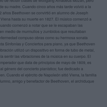
eo de recibir clases de Wolfgang Amadeus Mozart, pero
de su madre. Cuando cinco años más tarde volvió a la
n 22 años Beethoven se convirtió en alumno de Joseph
 Viena hasta su muerte en 1827. El músico comenzó a
 cuando comenzó a notar que se le escapaban las
s en medio de murmullos y zumbidos que resultaban
 enfermedad compuso obras como su hermosa sonata
exta Sinfonías y Conciertos para piano, ya que Beethoven
ibración utilizó un dispositivo en forma de tubo de metal,
a sentir las vibraciones de la música en su cuerpo. El
mperador que data de principios de mayo de 1809, es
l género del concierto pianístico; fue dedicado a
en. Cuando el ejército de Napoleón sitió Viena, la familia
l alumno, amigo y benefactor de Beethoven, el archiduque