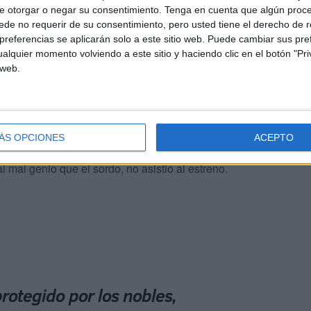
 napoleónica, siendo el principal negociador durante el
e otorgar o negar su consentimiento.
Tenga en cuenta que algún proc
ropa en 1814 y distribuyó Europa después de la derrota
de no requerir de su consentimiento, pero usted tiene el derecho de r
referencias se aplicarán solo a este sitio web. Puede cambiar sus pref
Ludwig, y descubridor junto al músico de muchos de los
alquier momento volviendo a este sitio y haciendo clic en el botón "Pri
mperial Viena. En el Olimpo de músicos geniales creo
 web.
que tenga y su amor por la música clásica siempre
 aun cuando no conozca más sobre el genio que las
o de la 9ª al haber sido popularizada y asumida como
 200 años. El genio, se la había dedicado al rey de
ÁS OPCIONES
ACEPTO
 los vieneses para impedirlo, organizaron una suscripción
l mal genio que el sordo, no asistió al estreno.
rotegido por los nobles,