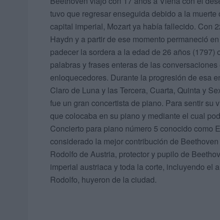
Beethoven viajó con 17 años a Viena con el des
tuvo que regresar enseguida debido a la muerte 
capital imperial, Mozart ya había fallecido. Co
Haydn y a partir de ese momento permaneció en
padecer la sordera a la edad de 26 años (1797)
palabras y frases enteras de las conversacione
enloquecedores. Durante la progresión de esa
Claro de Luna y las Tercera, Cuarta, Quinta y S
fue un gran concertista de piano. Para sentir su v
que colocaba en su piano y mediante el cual podí
Concierto para piano número 5 conocido como E
considerado la mejor contribución de Beethoven a
Rodolfo de Austria, protector y pupilo de Beethov
imperial austriaca y toda la corte, incluyendo e
Rodolfo, huyeron de la ciudad.