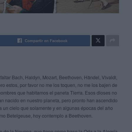
Compartir en Facebook
altar Bach, Haidyn, Mozart, Beethoven, Händel, Vivaldi,
pero estos, por favor no me los toquen, no me los bajen de
 hombres que habitamos el paneta Tierra. Esos dioses no
n nacido en nuestro planeta, pero pronto han ascendido
ia un cielo que solamente y en algunas épocas del año
omo Betelgeuse, hoy contemplo a Beethoven.
no de la Novena, que tiene como base la Oda a la Alegría