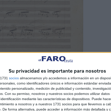
Su privacidad es importante para nosotros
s 1731
socios
almacenamos y/o accedemos a información en un disposit
sonales, como identificadores únicos e información estándar enviada 
ntenido personalizado, medición de publicidad y contenido, investigaci
os.
Con su permiso, nosotros y nuestros socios podemos utilizar datos 
identificación mediante las características de dispositivos. Puede hacer
adelanto que el príncipe Andréi Razumovsky fue el
ntimiento a nosotros y a nuestros 1731 socios para que llevemos a ca
rte de los Habsburgo en Viena, entre 1792 y 1807, uno de
. De forma alternativa, puede acceder a información más detallada y 