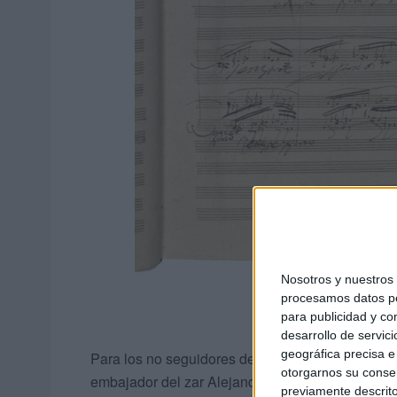
Nosotros y nuestro
procesamos datos per
para publicidad y co
desarrollo de servici
geográfica precisa e 
Para los no seguidores del magistral sordo les 
otorgarnos su conse
embajador del zar Alejandro I de Rusia en la co
previamente descrito