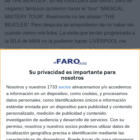
de THE BEATLES”, yo les insistí para que fueran, pero se
negaron; tampoco quisieron hacer el “tour” “MAGICAL
MISTERY TOUR”. Realmente no les atraían “THE
BEATLES”. Pero después se arrepintieron de no haber ido
cuando vieron mis fotos. La visita que tenían programada a
la ISLA de MAN no la pudieron hacer. LIVERPOOL me
pareció una ciudad muy atractiva que la hace ser más por
el tema de “THE BEATLES”. En ella el río MERSEY se
une con el mar de IRLANDA apareciendo hasta nuestros
Su privacidad es importante para
ojos unos bellos paisajes.
nosotros
Nosotros y nuestros 1733
socios
almacenamos y/o accedemos
a información en un dispositivo, como cookies, y procesamos
datos personales, como identificadores únicos e información
estándar enviada por un dispositivo para publicidad y contenido
personalizado, medición de publicidad y contenido,
investigación de audiencia y desarrollo de servicios.
Con su
permiso, nosotros y nuestros socios podemos utilizar datos de
localización geográfica precisa e identificación mediante las
características de dispositivos. Puede hacer clic para otorgarnos