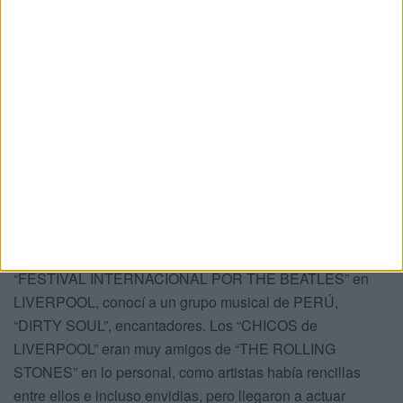
preferidas), la divertida “YELLOW SUBMARINE”,
“YESTERDAY” de PAUL MACCARTNEY), canción mil
veces versionada, me encanta la que hace el gran RAY
CHARLES. Recuerdo una vez, hace unos años que asistí
a un concierto de MÚSICA CLÁSICA con un gran equipo
de profesionales interpretando temas de “THE BEATLES”,
fue maravilloso para darte más cuenta de cuán importantes
eran estos “CHICOS”. Cuando estuve en PERÚ, me
compré un cassette con MÚSICA ANDINA interpretando a
nuestros queridos MÚSICOS, una maravilla ( recuerdo que
a mi primo MILÁN le traje uno que le encantó).En el
“FESTIVAL INTERNACIONAL POR THE BEATLES” en
LIVERPOOL, conocí a un grupo musical de PERÚ,
“DIRTY SOUL”, encantadores. Los “CHICOS de
LIVERPOOL” eran muy amigos de “THE ROLLING
STONES” en lo personal, como artistas había rencillas
entre ellos e incluso envidias, pero llegaron a actuar