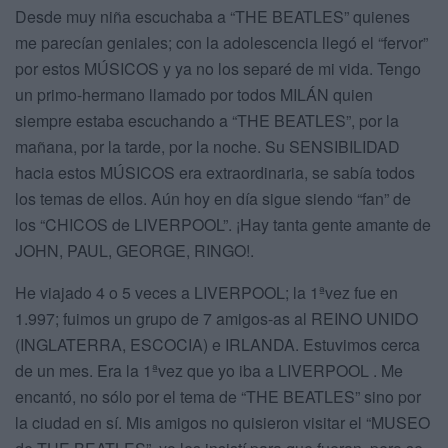
Desde muy niña escuchaba a “THE BEATLES” quienes
me parecían geniales; con la adolescencia llegó el “fervor”
por estos MÚSICOS y ya no los separé de mi vida. Tengo
un primo-hermano llamado por todos MILÁN quien
siempre estaba escuchando a “THE BEATLES”, por la
mañana, por la tarde, por la noche. Su SENSIBILIDAD
hacia estos MÚSICOS era extraordinaria, se sabía todos
los temas de ellos. Aún hoy en día sigue siendo “fan” de
los “CHICOS de LIVERPOOL”. ¡Hay tanta gente amante de
JOHN, PAUL, GEORGE, RINGO!.
He viajado 4 o 5 veces a LIVERPOOL; la 1ªvez fue en
1.997; fuimos un grupo de 7 amigos-as al REINO UNIDO
(INGLATERRA, ESCOCIA) e IRLANDA. Estuvimos cerca
de un mes. Era la 1ªvez que yo iba a LIVERPOOL . Me
encantó, no sólo por el tema de “THE BEATLES” sino por
la ciudad en sí. Mis amigos no quisieron visitar el “MUSEO