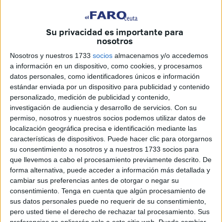
Su privacidad es importante para
nosotros
Nosotros y nuestros 1733
socios
almacenamos y/o accedemos
a información en un dispositivo, como cookies, y procesamos
datos personales, como identificadores únicos e información
estándar enviada por un dispositivo para publicidad y contenido
El Batallón del Cuartel General de la
personalizado, medición de publicidad y contenido,
investigación de audiencia y desarrollo de servicios.
Con su
Comandancia actuó ayer en el Revellín
permiso, nosotros y nuestros socios podemos utilizar datos de
con motivo de la festividad de Santa
localización geográfica precisa e identificación mediante las
Cecilia. El Auditorio que registro un ‘lleno,’
características de dispositivos. Puede hacer clic para otorgarnos
su consentimiento a nosotros y a nuestros 1733 socios para
navegó con estos músicos por conocidas
que llevemos a cabo el procesamiento previamente descrito. De
piezas clásicas, algunas de ellas con
forma alternativa, puede acceder a información más detallada y
cambiar sus preferencias antes de otorgar o negar su
referencia al ámbito castrense
consentimiento.
Tenga en cuenta que algún procesamiento de
sus datos personales puede no requerir de su consentimiento,
El Batallón del Cuartel General de la Comandancia
pero usted tiene el derecho de rechazar tal procesamiento. Sus