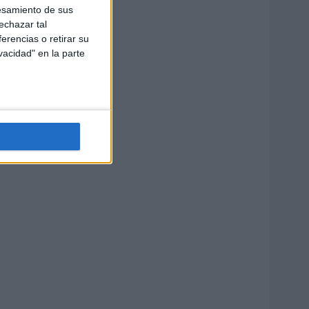
esamiento de sus
echazar tal
erencias o retirar su
vacidad" en la parte