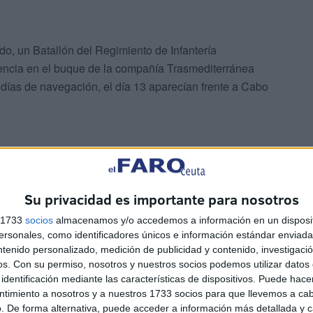
do, un Batallón del Regimiento de Infantería
encia en el buque de la compañía Trasmediterránea
 días de navegación, el día 13 aparecían frente a Cabo
Su privacidad es importante para nosotros
 oficiales, suboficiales y tropa, al mando del
s 1733
socios
almacenamos y/o accedemos a información en un disposit
esembarco se tuvo que realizar aprovechando la calma
sonales, como identificadores únicos e información estándar enviada 
spañola, y curiosamente los que recibieron a este
ntenido personalizado, medición de publicidad y contenido, investigaci
narias” 50, y “Tenerife” 49 de Infantería, que se
os.
Con su permiso, nosotros y nuestros socios podemos utilizar datos 
identificación mediante las características de dispositivos. Puede hacer
ntimiento a nosotros y a nuestros 1733 socios para que llevemos a ca
. De forma alternativa, puede acceder a información más detallada y 