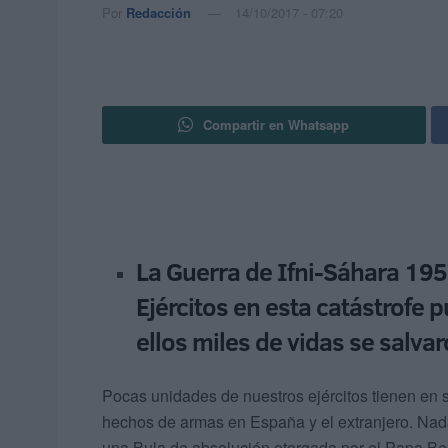
Por
Redacción
14/10/2017 - 07:20
Compartir en Whatsapp
La Guerra de Ifni-Sáhara 195
Ejércitos en esta catástrofe p
ellos miles de vidas se salva
Pocas unidades de nuestros ejércitos tienen en su
hechos de armas en España y el extranjero. Nad
una Bula de absolución otorgada por el Papa Ben