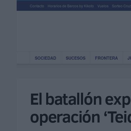
Contacto
Horarios de Barcos by Kikoto
Vuelos
Sorteo Cruz
SOCIEDAD
SUCESOS
FRONTERA
J
El batallón ex
operación ‘Tei