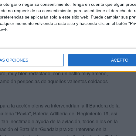
e otorgar o negar su consentimiento.
Tenga en cuenta que algún proc
de no requerir de su consentimiento, pero usted tiene el derecho de r
referencias se aplicarán solo a este sitio web. Puede cambiar sus pref
alquier momento volviendo a este sitio y haciendo clic en el botón "Pri
 web.
l José Belles Gasulla, del Arma de Infantería,
eneral Militar, un hombre preocupado por la cultura y
ÁS OPCIONES
ACEPTO
a un libro titulado “Cabo Juby-58. Memorias de un
ibro, muy bien redactado, con un estilo muy ameno,
también peripecias de aquellos valientes soldados
ara la acción ofensiva intervendrían la II Bandera de la
lería “Pavia”, Batería Artillería del Regimiento 19, así
tan inestimable ayuda de la aviación, todos ellos en la
ación el Batallón “Guadalajara 20” intervino en la