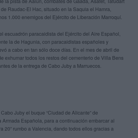
e la pista de Aaiún, combates de Gaada, Asafet, Tafudart
de Raudac-El Hac, situado en la Saquia el Hamra,
nos 1.000 enemigos del Ejército de Liberación Marroquí.
el escuadrón paracaidista del Ejército del Aire Español,
ente la de Hagunia, con paracaidistas españoles y
vó a cabo en tan sólo doce días. En el mes de abril de
de exhumar todos los restos del cementerio de Villa Bens
 antes de la entrega de Cabo Juby a Marruecos.
 a Cabo Juby el buque “Ciudad de Alicante” de
la Armada Española, para a continuación embarcar al
ra 20” rumbo a Valencia, dando todos ellos gracias a