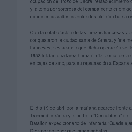
ocupación del Pozo de Daora, restablecimiento d
y la toma por sorpresa del campamento enemigo 
donde estos valientes soldados hicieron huir a u
Con la colaboración de las fuerzas francesas y d
conquistaron la ciudad santa de Smara, y finalm
franceses, destacando que dicha operación se lle
1958 inician una tarea humanitaria, como fue la 
en cajas de zinc, para su repatriación a España
El día 19 de abril por la mañana aparece frente
Trasmediterránea y la corbeta “Descubierta” de 
Batallón expedicionario de Infantería “Guadalaja
Dios por no tener que lamentar bajas.