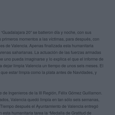
 “Guadalajara 20” se batieron día y noche, con sus
s primeros momentos a las víctimas, para después, con
lles de Valencia. Apenas finalizada esta humanitaria
as arenas saharianas. La actuación de las fuerzas armadas
que uno pueda imaginarse y lo explica el que el informe de
ara dejar limpia Valencia un tiempo de unos seis meses. El
 que estar limpia como la plata antes de Navidades, y
 de Ingenieros de la III Región, Félix Gómez Guillamon.
ados, Valencia quedó limpia en tan sólo seis semanas,
. Tiempo después el Ayuntamiento de Valencia entregó
 esta humanitaria tarea la “Medalla de Gratitud de