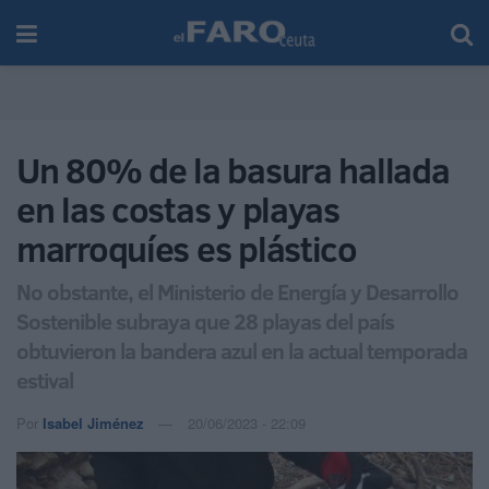
Un 80% de la basura hallada
en las costas y playas
marroquíes es plástico
No obstante, el Ministerio de Energía y Desarrollo
Sostenible subraya que 28 playas del país
obtuvieron la bandera azul en la actual temporada
estival
Por
Isabel Jiménez
20/06/2023 - 22:09