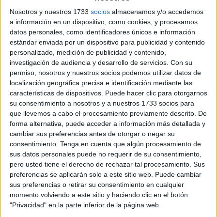
Los
residuos en plástico
constituyen el 80 por ciento de
Nosotros y nuestros 1733
socios
almacenamos y/o accedemos
los desechos hallados en las playas de Marruecos, según
a información en un dispositivo, como cookies, y procesamos
datos personales, como identificadores únicos e información
un informe presentado este martes por el Ministerio de
estándar enviada por un dispositivo para publicidad y contenido
Energía y Desarrollo Sostenible, que subraya que 28
personalizado, medición de publicidad y contenido,
playas del país obtuvieron la bandera azul en la actual
investigación de audiencia y desarrollo de servicios.
Con su
temporada estival.
permiso, nosotros y nuestros socios podemos utilizar datos de
localización geográfica precisa e identificación mediante las
El Ministerio explica que la mayor parte de esta basura
características de dispositivos. Puede hacer clic para otorgarnos
su consentimiento a nosotros y a nuestros 1733 socios para
esta constituida por tapones de botellas, bolsas de patatas
que llevemos a cabo el procesamiento previamente descrito. De
fritas y de golosinas, además de colillas de cigarros.
forma alternativa, puede acceder a información más detallada y
cambiar sus preferencias antes de otorgar o negar su
consentimiento.
Tenga en cuenta que algún procesamiento de
sus datos personales puede no requerir de su consentimiento,
pero usted tiene el derecho de rechazar tal procesamiento. Sus
preferencias se aplicarán solo a este sitio web. Puede cambiar
sus preferencias o retirar su consentimiento en cualquier
Los efectivos del ministerio sacaron muestras de agua de
momento volviendo a este sitio y haciendo clic en el botón
un total de 361 puntos de baño de 193 playas, cuyos
"Privacidad" en la parte inferior de la página web.
resultados mostraron que el 88,05 por ciento de las