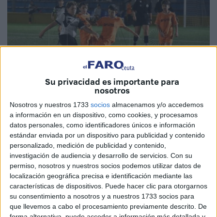
Su privacidad es importante para
nosotros
Nosotros y nuestros 1733
socios
almacenamos y/o accedemos
a información en un dispositivo, como cookies, y procesamos
Imagen de archivo
datos personales, como identificadores únicos e información
estándar enviada por un dispositivo para publicidad y contenido
personalizado, medición de publicidad y contenido,
investigación de audiencia y desarrollo de servicios.
Con su
La
Real Federación de Fútbol de Ceuta
ha publicado
permiso, nosotros y nuestros socios podemos utilizar datos de
localización geográfica precisa e identificación mediante las
este lunes, 8 de abril, la convocatoria de
ayudas
características de dispositivos. Puede hacer clic para otorgarnos
económicas
valoradas en 60.000 euros destinadas a la
su consentimiento a nosotros y a nuestros 1733 socios para
compra en
material deportivo
durante la presente
que llevemos a cabo el procesamiento previamente descrito. De
temporada 2023-2024, para los Clubes afiliados que
forma alternativa, puede acceder a información más detallada y