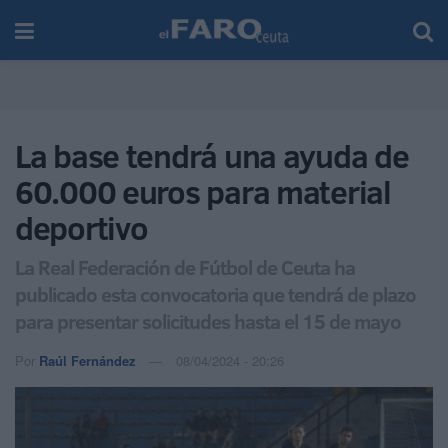
La base tendrá una ayuda de
60.000 euros para material
deportivo
La Real Federación de Fútbol de Ceuta ha
publicado esta convocatoria que tendrá de plazo
para presentar solicitudes hasta el 15 de mayo
Por
Raúl Fernández
08/04/2024 - 20:26