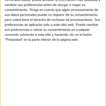
participan en las categorías Debutantes, Prebenjamín,
cambiar sus preferencias antes de otorgar o negar su
consentimiento.
Tenga en cuenta que algún procesamiento de
Benjamín, Alevín, Infantil, Cadete y Juvenil de ámbito
sus datos personales puede no requerir de su consentimiento,
Territorial.
pero usted tiene el derecho de rechazar tal procesamiento. Sus
preferencias se aplicarán solo a este sitio web. Puede cambiar
Fueron
aprobadas durante la semana pasada por la
sus preferencias o retirar su consentimiento en cualquier
Junta Directiva de la Territorial ceutí y por su Asamblea
momento volviendo a este sitio y haciendo clic en el botón
General
. La finalidad de las mismas se encuadran dentro
"Privacidad" en la parte inferior de la página web.
del Programa “+ Fútbol” del Plan Estratégico de la RFFCE
2020-2024, para contribuir con los clubes afiliados en la
proporción de ayudas en material deportivo, con objeto de
fomentar el desarrollo e implantación del fútbol y fútbol
sala durante la temporada oficial.
Es una oportunidad para todos los equipos del fútbol-base
de la ciudad, que compiten en las distintas categorías y
que tienen que echar mano de sus recursos para que los
jugadores lleguen en las mejores condiciones posibles a
cada partido.