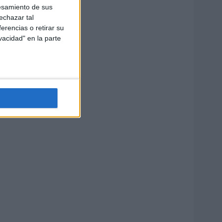
esamiento de sus
echazar tal
erencias o retirar su
vacidad" en la parte