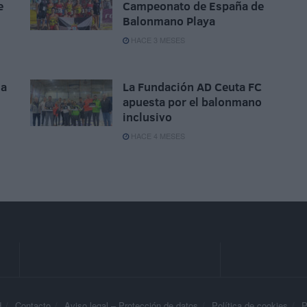
e
Campeonato de España de
Balonmano Playa
HACE 3 MESES
 a
La Fundación AD Ceuta FC
apuesta por el balonmano
inclusivo
HACE 4 MESES
d
Contacto
Aviso legal – Protección de datos
Política de cookies
P