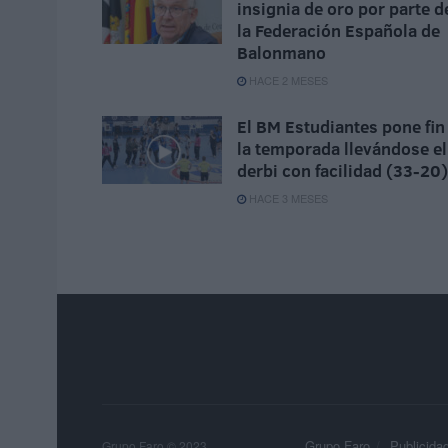
insignia de oro por parte d
la Federación Española de
Balonmano
HACE 2 MESES
El BM Estudiantes pone fin
la temporada llevándose el
derbi con facilidad (33-20)
HACE 3 MESES
Grupo Faro
Publicida
Grupo Faro © 2023