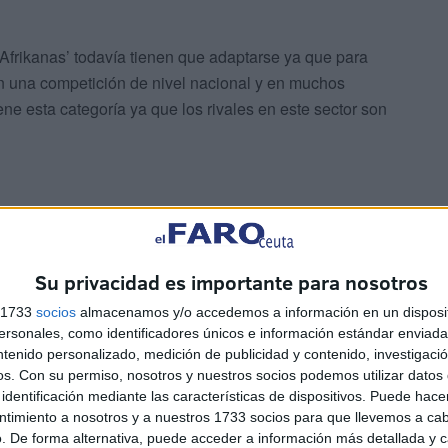
Afrikanas’ todavía tienen que adaptarse ya que para
n una competición de nivel nacional y en muchos
ne esta categoría ya que los rivales en este sector son
Su privacidad es importante para nosotros
vergadura, donde también el Estudiantes realizará
s 1733
socios
almacenamos y/o accedemos a información en un disposit
 o Extremadura.
sonales, como identificadores únicos e información estándar enviada 
ntenido personalizado, medición de publicidad y contenido, investigaci
os.
Con su permiso, nosotros y nuestros socios podemos utilizar datos 
identificación mediante las características de dispositivos. Puede hacer
ntimiento a nosotros y a nuestros 1733 socios para que llevemos a ca
. De forma alternativa, puede acceder a información más detallada y 