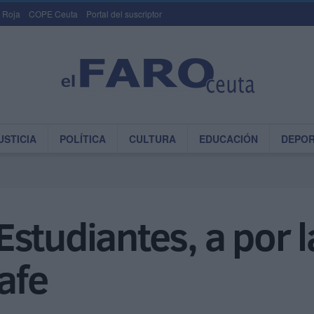
 Roja
COPE Ceuta
Portal del suscriptor
USTICIA
POLÍTICA
CULTURA
EDUCACIÓN
DEPO
studiantes, a por 
afe