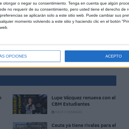
e otorgar o negar su consentimiento.
Tenga en cuenta que algún proc
de no requerir de su consentimiento, pero usted tiene el derecho de r
referencias se aplicarán solo a este sitio web. Puede cambiar sus pref
eleitar a la afición caballa la pasada temporada en ‘La
alquier momento volviendo a este sitio y haciendo clic en el botón "Pri
 Plata, donde todo el pabellón ceutí vibró con las
 web.
 en casa tienen que hacer de ‘La Libertad’ un fortín
enen que saber que será muy difícil ganar al Balonmano
ÁS OPCIONES
ACEPTO
n
Lupe Vázquez renueva con el
CBM Estudiantes
HACE 2 SEMANAS
Ceuta ya tiene rivales para el