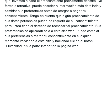
que llevemos a cabo el procesamiento previamente descrito. De
forma alternativa, puede acceder a información más detallada y
cambiar sus preferencias antes de otorgar o negar su
consentimiento.
Tenga en cuenta que algún procesamiento de
sus datos personales puede no requerir de su consentimiento,
pero usted tiene el derecho de rechazar tal procesamiento. Sus
Pero como en todos los trabajos, el oficio de afilador
preferencias se aplicarán solo a este sitio web. Puede cambiar
también ha evolucionado. Atrás quedó la bicicleta con la
sus preferencias o retirar su consentimiento en cualquier
que Baldomero estuvo afilando cuchillos durante casi una
momento volviendo a este sitio y haciendo clic en el botón
década, pedaleando del revés para conseguir el mejor
"Privacidad" en la parte inferior de la página web.
resultado. Aunque era mucho el esfuerzo y tuvo que
aprender bien la técnica, bromea que, por lo menos, en
aquella época se mantenía en forma.