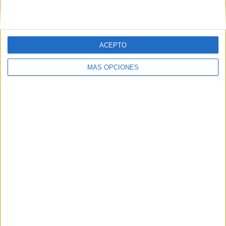
recorre todas las barriadas de la ciudad, buscando el
jornal. Mantiene sus clientes habituales y también algunos
nuevos que salen al reclamo de su silbido.
ACEPTO
MÁS OPCIONES
Baldomero ya quiere descansar, son muchos años de
trabajo y una profesión cuyo futuro solo le augura unirse a
aquellos oficios de antes, esos que ya sólo residen en la