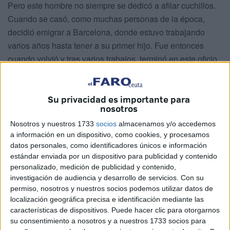
Pero este hombre no siempre se dedicó a afilar cuchillos.
Cuando se casó, como muchas personas de la época,
decidió emigrar a Barcelona, donde estuvo trabajando
varios años hasta tener a su primer hijo. Fue entonces
cuando volvió y tras varios trabajos, terminó en este oficio.
“Un pariente mío tenía una bicicleta y me dijo que me la
dejaba de lunes a viernes ‘y el sábado y domingo para mí,
Su privacidad es importante para
y así te buscas la vida’. Me enseñó cómo se hacía y hasta
nosotros
hoy”, recuerda mientras una vecina le trae un puñado de
Nosotros y nuestros 1733
socios
almacenamos y/o accedemos
cuchillos para afilar.
a información en un dispositivo, como cookies, y procesamos
datos personales, como identificadores únicos e información
estándar enviada por un dispositivo para publicidad y contenido
personalizado, medición de publicidad y contenido,
investigación de audiencia y desarrollo de servicios.
Con su
permiso, nosotros y nuestros socios podemos utilizar datos de
localización geográfica precisa e identificación mediante las
características de dispositivos. Puede hacer clic para otorgarnos
su consentimiento a nosotros y a nuestros 1733 socios para