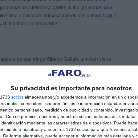
enciar los síntomas ligados al frío; personas
con
to físico o casos de intoxicación etílica; personas que
 al aire libre en zonas frías”.
artamento que dirige Alberto Gaitán, también viene
evenir los efectos del frío sobre la salud:
riz y no por la boca, ya que el aire se calienta al pasar
Su privacidad es importante para nosotros
 llega a los pulmones.
s 1733
socios
almacenamos y/o accedemos a información en un disposit
sonales, como identificadores únicos e información estándar enviada 
ntenido personalizado, medición de publicidad y contenido, investigaci
os.
Con su permiso, nosotros y nuestros socios podemos utilizar datos 
identificación mediante las características de dispositivos. Puede hacer
ntimiento a nosotros y a nuestros 1733 socios para que llevemos a ca
. De forma alternativa, puede acceder a información más detallada y 