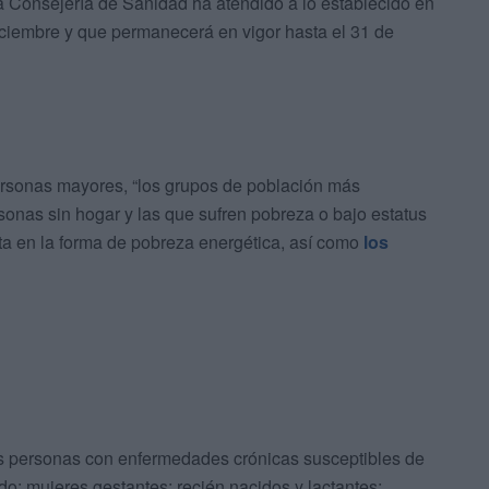
a Consejería de Sanidad ha atendido a lo establecido en
iciembre y que permanecerá en vigor hasta el 31 de
rsonas mayores, “los grupos de población más
sonas sin hogar y las que sufren pobreza o bajo estatus
ta en la forma de pobreza energética, así como
los
as personas con enfermedades crónicas susceptibles de
o; mujeres gestantes; recién nacidos y lactantes;