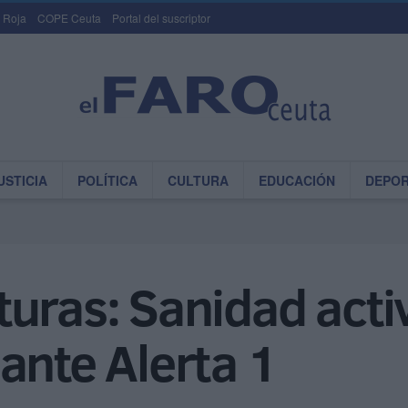
 Roja
COPE Ceuta
Portal del suscriptor
USTICIA
POLÍTICA
CULTURA
EDUCACIÓN
DEPO
uras: Sanidad activ
ante Alerta 1