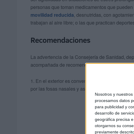
personas que toman medicamentos que pueden pot
movilidad reducida
, desnutridas, con agotamien
trabajan al aire libre; o las que practican deportes
Recomendaciones
La advertencia de la Consejería de Sanidad, dep
acompañada de recomendaciones generales para pr
1. En el exterior es conveniente respirar por la na
por las fosas nasales y así disminuye el frío que
Nosotros y nuestro
procesamos datos per
para publicidad y co
desarrollo de servici
geográfica precisa e 
otorgarnos su conse
previamente descrito