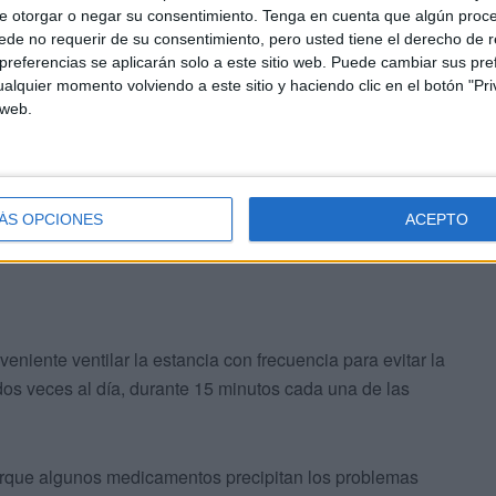
e otorgar o negar su consentimiento.
Tenga en cuenta que algún proc
s calles. Un elevado porcentaje de lesiones relacionadas
de no requerir de su consentimiento, pero usted tiene el derecho de r
obre placas de hielo. Si es posible, es conveniente usar
referencias se aplicarán solo a este sitio web. Puede cambiar sus pref
alquier momento volviendo a este sitio y haciendo clic en el botón "Pri
 web.
 protegen más que una sola gruesa, al formar cámaras de
ÁS OPCIONES
ACEPTO
veniente ventilar la estancia con frecuencia para evitar la
os veces al día, durante 15 minutos cada una de las
orque algunos medicamentos precipitan los problemas