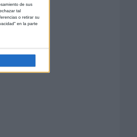
esamiento de sus
echazar tal
erencias o retirar su
vacidad" en la parte