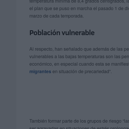
temperatura mínima de 8,4 grados centígrados, l
el plan que se puso en marcha el pasado 1 de d
marzo de cada temporada.
Población vulnerable
Al respecto, han señalado que además de las pe
vulnerables a las bajas temperaturas son las per
económico, en especial cuando esta se manifies
migrantes
en situación de precariedad”.
También formar parte de los grupos de riesgo “l
ser agravadas en situaciones de estrés prolongad