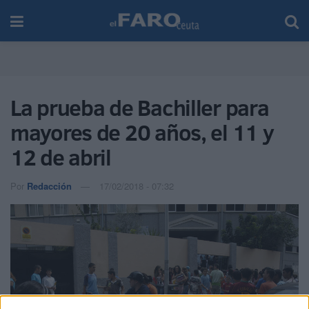
La prueba de Bachiller para
mayores de 20 años, el 11 y
12 de abril
Por
Redacción
17/02/2018 - 07:32