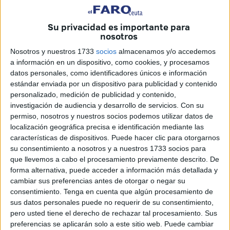
Su privacidad es importante para
nosotros
Nosotros y nuestros 1733
socios
almacenamos y/o accedemos
a información en un dispositivo, como cookies, y procesamos
El plan afecta a centros educativos, especialmente de Secundaria y Bachillerato.
datos personales, como identificadores únicos e información
estándar enviada por un dispositivo para publicidad y contenido
personalizado, medición de publicidad y contenido,
investigación de audiencia y desarrollo de servicios.
Con su
permiso, nosotros y nuestros socios podemos utilizar datos de
localización geográfica precisa e identificación mediante las
características de dispositivos. Puede hacer clic para otorgarnos
Los aspirantes interesados deberán
su consentimiento a nosotros y a nuestros 1733 socios para
formalizar la inscripción en el
que llevemos a cabo el procesamiento previamente descrito. De
forma alternativa, puede acceder a información más detallada y
registro de la Dirección Provincial del
cambiar sus preferencias antes de otorgar o negar su
consentimiento.
Tenga en cuenta que algún procesamiento de
MECD
sus datos personales puede no requerir de su consentimiento,
pero usted tiene el derecho de rechazar tal procesamiento. Sus
La prueba para la obtención del título de Bachiller para
preferencias se aplicarán solo a este sitio web. Puede cambiar