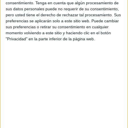
consentimiento.
Tenga en cuenta que algún procesamiento de
capturados.
sus datos personales puede no requerir de su consentimiento,
pero usted tiene el derecho de rechazar tal procesamiento. Sus
Además, los gatos que detectan como abandonados y
preferencias se aplicarán solo a este sitio web. Puede cambiar
sociables los acogen temporalmente en su casa, hasta
sus preferencias o retirar su consentimiento en cualquier
encontrarles una familia responsable y cariñosa. Las
momento volviendo a este sitio y haciendo clic en el botón
familias adoptantes deben cumplir bastantes requisitos,
"Privacidad" en la parte inferior de la página web.
como tener protecciones en las ventanas, garantizar un
entorno seguro, etcétera.
Hasta ahora, más de ocho gatos han sido adoptados y
viven felices con sus nuevas familias.
Para seguir llevando a cabo este precioso proyecto,
necesitan la ayuda de todos. Si eres una de esas personas
a las que les gusta colaborar y ayudar a los animales más
necesitados, puedes hacerlo con solo un euro al mes,
mediante Teaming, o con donaciones puntuales a través
de Bizum o la plataforma Coral. Tu aportación, por