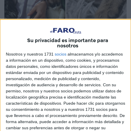
Imágenes cedidas
Su privacidad es importante para
nosotros
Nosotros y nuestros 1731
socios
almacenamos y/o accedemos
a información en un dispositivo, como cookies, y procesamos
Los Michis de Laura es un bonito proyecto que llevan a
datos personales, como identificadores únicos e información
cabo ceutí Laura y su novio Kevin en una pedanía de
estándar enviada por un dispositivo para publicidad y contenido
Murcia. Entre los dos están realizando la labor de Captura,
personalizado, medición de publicidad y contenido,
Esterilización y Retorno (CER) de los gatos que viven en
investigación de audiencia y desarrollo de servicios.
Con su
permiso, nosotros y nuestros socios podemos utilizar datos de
la calle, y ya llevan unas 23 esterilizaciones.
localización geográfica precisa e identificación mediante las
características de dispositivos. Puede hacer clic para otorgarnos
Ellos solos, sin ayuda de ninguna institución ni protectora,
su consentimiento a nosotros y a nuestros 1731 socios para
se encargan de capturar a los gatos, llevarlos al veterinario
que llevemos a cabo el procesamiento previamente descrito. De
para que sean esterilizados, vacunados y, una vez
forma alternativa, puede acceder a información más detallada y
recuperados, devolverlos al mismo lugar donde fueron
cambiar sus preferencias antes de otorgar o negar su