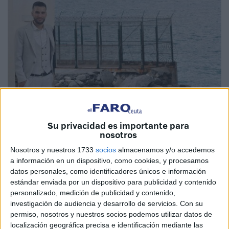
Su privacidad es importante para
nosotros
Imagen cedida / Archivo
Nosotros y nuestros 1733
socios
almacenamos y/o accedemos
a información en un dispositivo, como cookies, y procesamos
datos personales, como identificadores únicos e información
estándar enviada por un dispositivo para publicidad y contenido
La familia del joven
Bilal Hamtou
, de 28 años y natural de
personalizado, medición de publicidad y contenido,
Rincón
(Marruecos), pide ayuda para dar con él. No tienen
investigación de audiencia y desarrollo de servicios.
Con su
noticias de su paradero desde la
noche del jueves 10 de
permiso, nosotros y nuestros socios podemos utilizar datos de
localización geográfica precisa e identificación mediante las
julio
, cuando
decidió cruzar a Ceuta
a nado por el