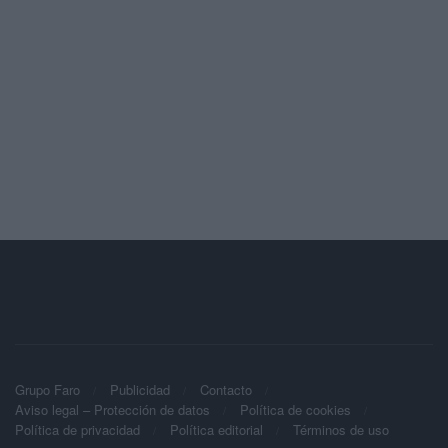
Grupo Faro
Publicidad
Contacto
Aviso legal – Protección de datos
Política de cookies
Política de privacidad
Política editorial
Términos de uso