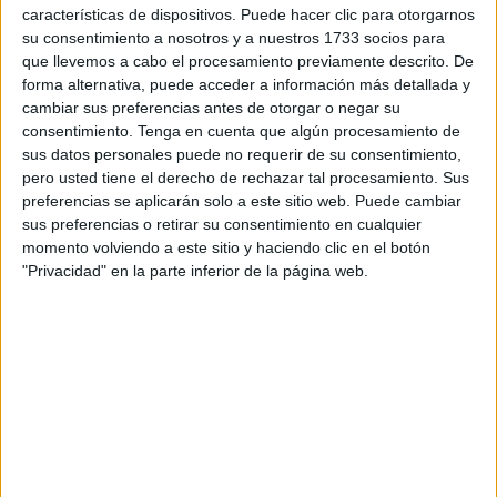
características de dispositivos. Puede hacer clic para otorgarnos
espigón
que separa Beliones de
Benzú
.
su consentimiento a nosotros y a nuestros 1733 socios para
que llevemos a cabo el procesamiento previamente descrito. De
Vestido con un
traje de neopreno
de tonos
azules
y
con
forma alternativa, puede acceder a información más detallada y
marcas
verdes
, se echó al mar con más personas. El
cambiar sus preferencias antes de otorgar o negar su
único que
no llegó a la ciudad
ha sido él.
consentimiento.
Tenga en cuenta que algún procesamiento de
sus datos personales puede no requerir de su consentimiento,
Su
familia
lo busca,
solicita información
sobre su
pero usted tiene el derecho de rechazar tal procesamiento. Sus
preferencias se aplicarán solo a este sitio web. Puede cambiar
paradero ante la ausencia de noticias. Están
sus preferencias o retirar su consentimiento en cualquier
desesperados
, por eso mismo reclaman ayuda a quien
momento volviendo a este sitio y haciendo clic en el botón
pueda haberlo visto o tenga alguna pista.
"Privacidad" en la parte inferior de la página web.
Hay un dato significativo,
Bilal tiene muchos lunares
en
la zona del cuello.
La ruta de los espigones
Este joven natural de Rincón siguió
la ruta de los
espigones
como tantos marroquíes que buscan dejar