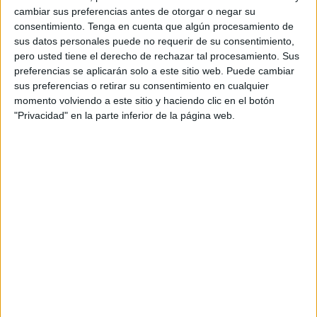
cambiar sus preferencias antes de otorgar o negar su
¿Quién ponía siempre un paréntesis y añadía que siempre
consentimiento.
Tenga en cuenta que algún procesamiento de
sus datos personales puede no requerir de su consentimiento,
era lo mismo?
pero usted tiene el derecho de rechazar tal procesamiento. Sus
preferencias se aplicarán solo a este sitio web. Puede cambiar
Cada día que pasamos en este lugar, parece, pero no lo
sus preferencias o retirar su consentimiento en cualquier
es. Y en ello nos debemos de enmarcar, en intentar buscar
momento volviendo a este sitio y haciendo clic en el botón
nuevas situaciones, para poder experimentar.
"Privacidad" en la parte inferior de la página web.
Si ellos, ¿creéis que los grandes pensadores hubieran
llegado a las conclusiones, para hacernos una vida más
cómoda?
Pues no.
Estaríamos encuadrados dentro de un panal de abejas
trabajando para la colectividad, haciendo celdillas y
preparando una nueva estirpe de animales.
Y la vida continúa y nosotros seguimos en ella.