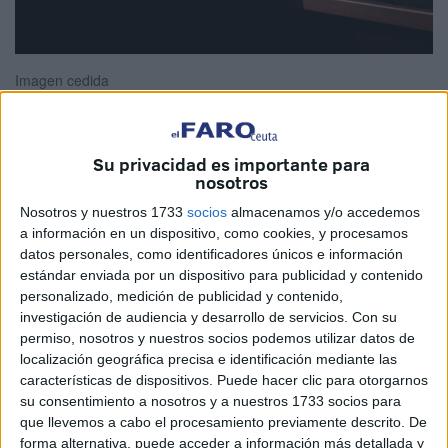
Imagen cedida
Su privacidad es importante para
Que bonito es buscar en nuestra memoria episodios donde
nosotros
seamos los protagonistas y nos sintamos realizados y
Nosotros y nuestros 1733
socios
almacenamos y/o accedemos
felices.
a información en un dispositivo, como cookies, y procesamos
datos personales, como identificadores únicos e información
Así observamos que nuestros días del ayer fueron
estándar enviada por un dispositivo para publicidad y contenido
situaciones dignas de ser vividas y no podemos aparcarlas
personalizado, medición de publicidad y contenido,
investigación de audiencia y desarrollo de servicios.
Con su
a un lado.
permiso, nosotros y nuestros socios podemos utilizar datos de
localización geográfica precisa e identificación mediante las
Hoy puede ser un gran día y solo lo sabremos cuando lo
características de dispositivos. Puede hacer clic para otorgarnos
hayamos vivido y eso tiene una forma de adivinarlo,
su consentimiento a nosotros y a nuestros 1733 socios para
siendo el protagonistas en primera persona de un nuevo
que llevemos a cabo el procesamiento previamente descrito. De
instante en este planeta llamado Tierra.
forma alternativa, puede acceder a información más detallada y