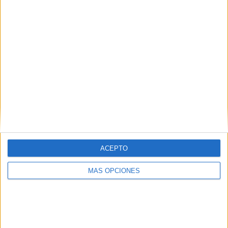
Y me veo flotando en libertad.
Son instantes.
Minutos o segundos.
Pero me siento libre.
Envuelto en mi mismo.
Vuelo y me veo solo.
Pero a la vez me río.
ACEPTO
Ya que soy un hombre nuevo.
MÁS OPCIONES
Related
Posts
CCOO acusa a Servilimpce de actuar