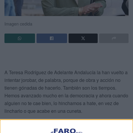
Imagen cedida
A Teresa Rodríguez de Adelante Andalucía la han vuelto a
intentar jorobar, de palabra, porque de obra y acción no
tienen gónadas de hacerlo. También son los tiempos.
Hemos avanzado mucho en la democracia y ahora cuando
alguien no te cae bien, lo hinchamos a hate, en vez de
lincharlo o que acabe en una cuneta.
A Teresa -hace muchos años- la criticaban por hacerse sus
jerséis de lana, a mano. Ahora las Madremía-dos pijas de