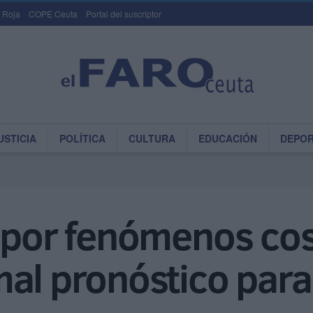
 Roja
COPE Ceuta
Portal del suscriptor
USTICIA
POLÍTICA
CULTURA
EDUCACIÓN
DEPO
 por fenómenos cos
al pronóstico para 