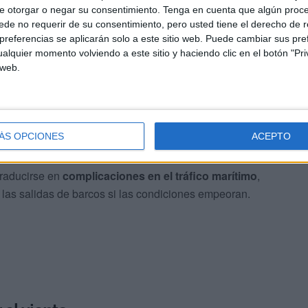
e otorgar o negar su consentimiento.
Tenga en cuenta que algún proc
ra al viernes
de no requerir de su consentimiento, pero usted tiene el derecho de r
referencias se aplicarán solo a este sitio web. Puede cambiar sus pref
pronóstico meteorológico apunta a un
empeoramiento
alquier momento volviendo a este sitio y haciendo clic en el botón "Pri
ernes
.
 web.
nzar los
60 kilómetros por hora
, mientras que la
ilómetros por hora desde primeras horas de la mañana,
ÁS OPCIONES
ACEPTO
traducirse en
complicaciones en el tráfico marítimo
,
 las salidas de barcos si las condiciones empeoran.