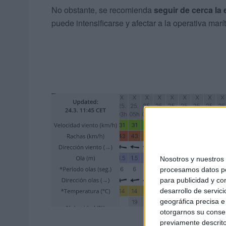
No obstante, se recomienda
seguir de cerca la
puede intensificarse y afectar a la operativa marí
Nosotros y nuestro
procesamos datos per
para publicidad y co
desarrollo de servici
geográfica precisa e 
otorgarnos su conse
F
previamente descrito