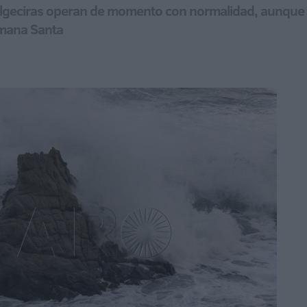
lgeciras operan de momento con normalidad, aunque el
emana Santa