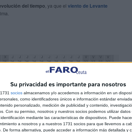
 evolución del tiempo
, ya que el
viento de Levante
tima.
Su privacidad es importante para nosotros
s 1731
socios
almacenamos y/o accedemos a información en un disposit
sonales, como identificadores únicos e información estándar enviada 
ntenido personalizado, medición de publicidad y contenido, investigaci
os.
Con su permiso, nosotros y nuestros socios podemos utilizar datos 
identificación mediante las características de dispositivos. Puede hacer
ntimiento a nosotros y a nuestros 1731 socios para que llevemos a ca
oto: windguru
. De forma alternativa, puede acceder a información más detallada y 