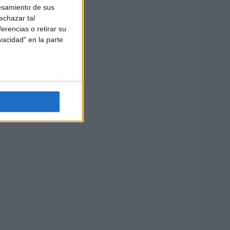
esamiento de sus
echazar tal
erencias o retirar su
vacidad" en la parte