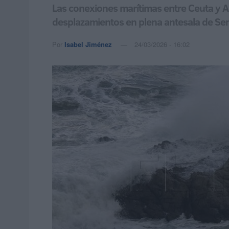
Las conexiones marítimas entre Ceuta y A
desplazamientos en plena antesala de S
Por
Isabel Jiménez
24/03/2026 - 16:02