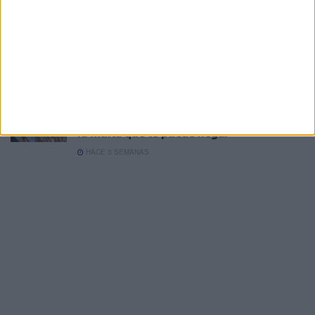
Aviso amarillo en Ceuta: 36 grados en un
viernes de calor intenso
HACE 2 SEMANAS
¿Cómo actuar ante un golpe de calor?
HACE 2 SEMANAS
Cuidado si tu aire acondicionado gotea:
la multa que te puede llegar
HACE 3 SEMANAS