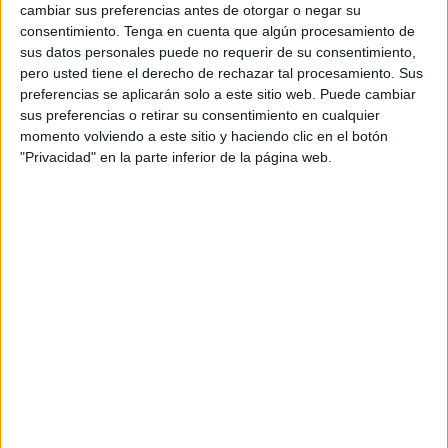
cambiar sus preferencias antes de otorgar o negar su
La Aemet también prevé tormentas a lo largo de la
consentimiento.
Tenga en cuenta que algún procesamiento de
mañana, aunque sin detallar su intensidad.
sus datos personales puede no requerir de su consentimiento,
pero usted tiene el derecho de rechazar tal procesamiento. Sus
preferencias se aplicarán solo a este sitio web. Puede cambiar
Precaución ante posibles
sus preferencias o retirar su consentimiento en cualquier
complicaciones
momento volviendo a este sitio y haciendo clic en el botón
"Privacidad" en la parte inferior de la página web.
El aviso amarillo indica que el fenómeno no alcanzará la
categoría de extremo, pero sí puede generar ciertos
inconvenientes si no se toman las precauciones
adecuadas.
Por ello, las autoridades recomiendan extremar la
precaución al volante, evitar zonas propensas a
inundaciones y asegurar los objetos que puedan ser
arrastrados por el agua.
Además, se recomienda a los ceutíes estar atentos a las