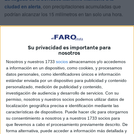
ciudad en alerta
, con precipitaciones acumuladas que
podrían alcanzar los 15 milímetros en tan solo una hora.
Lluvias y tormentas: el tiempo en
Ceuta este domingo
Su privacidad es importante para
nosotros
Desde la medianoche y hasta las 14:59 horas de hoy, la
Nosotros y nuestros 1733
socios
almacenamos y/o accedemos
Aemet advierte de un riesgo moderado (nivel amarillo)
a información en un dispositivo, como cookies, y procesamos
para Ceuta, con una probabilidad de entre el 40% y el 70%
datos personales, como identificadores únicos e información
de que las lluvias sean persistentes e incluso vayan
estándar enviada por un dispositivo para publicidad y contenido
acompañadas de tormentas eléctricas.
personalizado, medición de publicidad y contenido,
investigación de audiencia y desarrollo de servicios.
Con su
El fenómeno más destacado es la acumulación de hasta
permiso, nosotros y nuestros socios podemos utilizar datos de
15 mm de agua en apenas 60 minutos, una situación que
localización geográfica precisa e identificación mediante las
características de dispositivos. Puede hacer clic para otorgarnos
puede provocar balsas de agua en puntos sensibles de la
su consentimiento a nosotros y a nuestros 1733 socios para
ciudad y complicar tanto la movilidad peatonal como el
que llevemos a cabo el procesamiento previamente descrito. De
tráfico rodado.
forma alternativa, puede acceder a información más detallada y