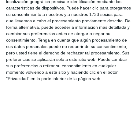
Esta situación de
riesgo meteorológico
dará comienzo
localización geográfica precisa e identificación mediante las
oficialmente a las
23:00 horas
de este viernes 30 de enero
características de dispositivos. Puede hacer clic para otorgarnos
su consentimiento a nosotros y a nuestros 1733 socios para
de 2026 y se prevé que finalice a las
08:00 horas
del
que llevemos a cabo el procesamiento previamente descrito. De
sábado 31 de enero.
forma alternativa, puede acceder a información más detallada y
cambiar sus preferencias antes de otorgar o negar su
Detalles del fenómeno
consentimiento.
Tenga en cuenta que algún procesamiento de
sus datos personales puede no requerir de su consentimiento,
meteorológico
pero usted tiene el derecho de rechazar tal procesamiento. Sus
preferencias se aplicarán solo a este sitio web. Puede cambiar
La causa principal de esta alerta es la llegada de un fuerte
sus preferencias o retirar su consentimiento en cualquier
momento volviendo a este sitio y haciendo clic en el botón
viento del Oeste
, cuya velocidad se estima que alcance
"Privacidad" en la parte inferior de la página web.
entre los
50 y 61 km/h
, lo que equivale a
fuerza 7
en la
escala Beaufort.
Según los modelos meteorológicos, existe una
probabilidad de entre el
40% y el 70%
de que estos
fenómenos afecten significativamente al área geográfica
de Ceuta, generando condiciones de navegación y
estancia en costa complicadas.