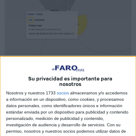
Imagen cedida
Su privacidad es importante para
nosotros
La Agencia Estatal de Meteorología (
AEMET
) ha
Nosotros y nuestros 1733
socios
almacenamos y/o accedemos
a información en un dispositivo, como cookies, y procesamos
comunicado que activará el
aviso amarillo
en la ciudad
datos personales, como identificadores únicos e información
autónoma de
Ceuta
debido a la previsión de
fenómenos
estándar enviada por un dispositivo para publicidad y contenido
costeros
adversos durante las próximas horas ante la
personalizado, medición de publicidad y contenido,
salida de la borrasca Kistin y la llegada de una nueva.
investigación de audiencia y desarrollo de servicios.
Con su
permiso, nosotros y nuestros socios podemos utilizar datos de