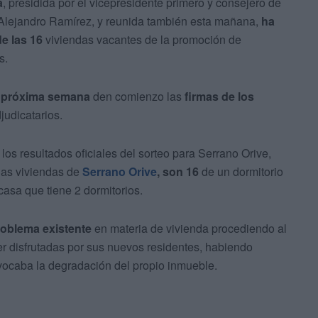
a
, presidida por el vicepresidente primero y consejero de
Alejandro Ramírez, y reunida también esta mañana,
ha
de las 16
viviendas vacantes de la promoción de
s.
la próxima semana
den comienzo las
firmas de los
judicatarios.
s resultados oficiales del sorteo para Serrano Orive,
 las viviendas de
Serrano Orive
, son 16
de un dormitorio
asa que tiene 2 dormitorios.
roblema existente
en materia de vivienda procediendo al
er disfrutadas por sus nuevos residentes, habiendo
vocaba la degradación del propio inmueble.