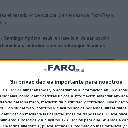
bras el pasado 24 de octubre, y en el caso de Pozo Rayo,
ión.
y
Santiago Apóstol
están en fase final de tramitación
rbanísticos, estudios previos y trabajos técnicos
.
Su privacidad es importante para nosotros
s 1731
socios
almacenamos y/o accedemos a información en un disposit
sonales, como identificadores únicos e información estándar enviada 
ntenido personalizado, medición de publicidad y contenido, investigaci
os.
Con su permiso, nosotros y nuestros socios podemos utilizar datos 
identificación mediante las características de dispositivos. Puede hacer
ntimiento a nosotros y a nuestros 1731 socios para que llevemos a ca
. De forma alternativa, puede acceder a información más detallada y 