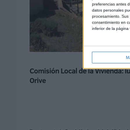
preferencias antes d
datos personales pue
procesamiento. Sus p
consentimiento en cu
inferior de la página
M
Comisión Local de la Vivienda: l
Orive