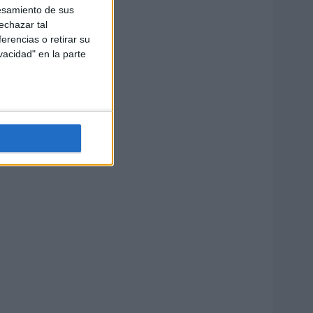
esamiento de sus
echazar tal
erencias o retirar su
vacidad" en la parte