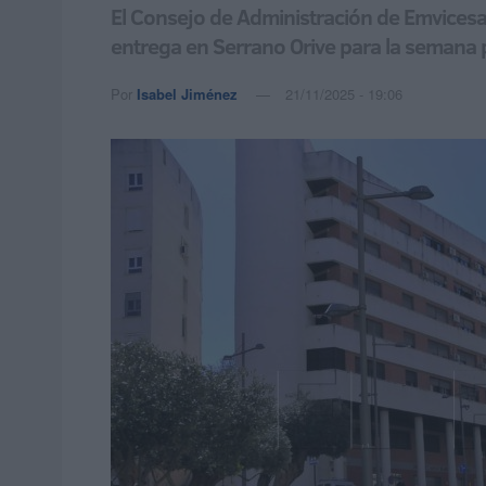
El Consejo de Administración de Emvicesa 
entrega en Serrano Orive para la semana
Por
Isabel Jiménez
21/11/2025 - 19:06