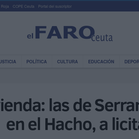
 Roja
COPE Ceuta
Portal del suscriptor
USTICIA
POLÍTICA
CULTURA
EDUCACIÓN
DEPO
ienda: las de Serran
 en el Hacho, a lici