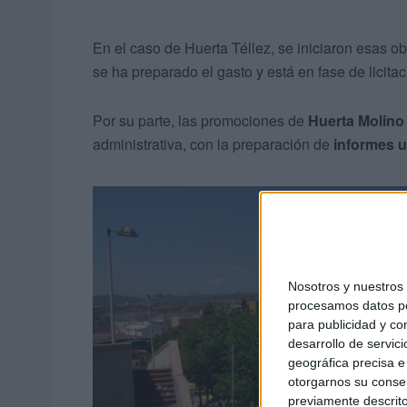
En el caso de Huerta Téllez, se iniciaron esas o
se ha preparado el gasto y está en fase de licitac
Por su parte, las promociones de
Huerta Molino
administrativa, con la preparación de
informes u
Nosotros y nuestro
procesamos datos per
para publicidad y co
desarrollo de servici
geográfica precisa e 
otorgarnos su conse
previamente descrito