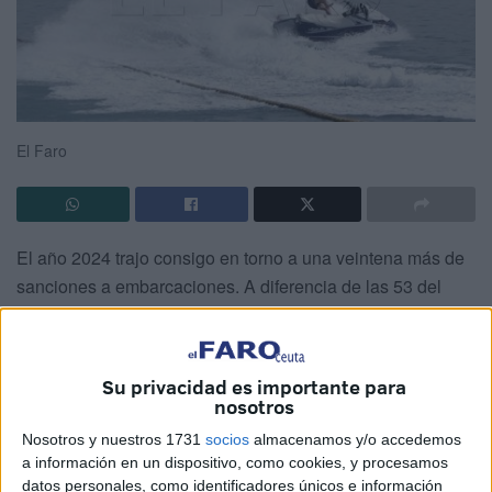
El Faro
El año 2024 trajo consigo en torno a una veintena más de
sanciones a embarcaciones. A diferencia de las 53 del
2023, durante ese periodo se
abrieron 74 expedientes
relacionados con infracciones graves en las aguas de
Ceuta.
Su privacidad es importante para
nosotros
Los causantes de gran parte de las mismas fueron
las
Nosotros y nuestros 1731
socios
almacenamos y/o accedemos
embarcaciones de recreo y las motos náuticas
, un
a información en un dispositivo, como cookies, y procesamos
aspecto que se mantiene respecto al registro anterior.
datos personales, como identificadores únicos e información