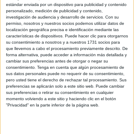
Ambas son las que más partes acaparan, en concreto,
35
estándar enviada por un dispositivo para publicidad y contenido
y 34 de los iniciados
.
personalizado, medición de publicidad y contenido,
investigación de audiencia y desarrollo de servicios.
Con su
Hasta la fecha solo han sido resueltos tres del compendio
permiso, nosotros y nuestros socios podemos utilizar datos de
localización geográfica precisa e identificación mediante las
total. Solo uno ha sido archivado. Las multas se traducen a
características de dispositivos. Puede hacer clic para otorgarnos
un total de
87.201 euros
de importe, una cifra que se
su consentimiento a nosotros y a nuestros 1731 socios para
corresponde en su mayoría con aquellos que comenzaron
que llevemos a cabo el procesamiento previamente descrito. De
a tramitarse en 2023, en concreto, 80.201.
forma alternativa, puede acceder a información más detallada y
cambiar sus preferencias antes de otorgar o negar su
consentimiento.
Tenga en cuenta que algún procesamiento de
Buques mercantes
sus datos personales puede no requerir de su consentimiento,
pero usted tiene el derecho de rechazar tal procesamiento. Sus
Los navíos dedicados a la pesca fueron los únicos que no
preferencias se aplicarán solo a este sitio web. Puede cambiar
incumplieron la normativa. Los buques mercantes, en
sus preferencias o retirar su consentimiento en cualquier
momento volviendo a este sitio y haciendo clic en el botón
cambio, sí que fueron penalizados. Se dieron,
"Privacidad" en la parte inferior de la página web.
específicamente, cuatro casos.
Uno de los más
conocidos de la lista fue el K´Onset, protagonista de
uno de los mayores vertidos de hidrocarburos
en el
puerto de Ceuta.