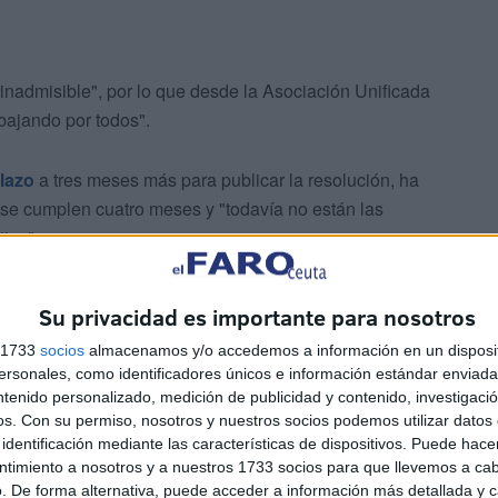
s inadmisible", por lo que desde la Asociación Unificada
bajando por todos".
plazo
a tres meses más para publicar la resolución, ha
se cumplen cuatro meses y "todavía no están las
tivo".
Su privacidad es importante para nosotros
s 1733
socios
almacenamos y/o accedemos a información en un disposit
sonales, como identificadores únicos e información estándar enviada 
ntenido personalizado, medición de publicidad y contenido, investigaci
os.
Con su permiso, nosotros y nuestros socios podemos utilizar datos 
agravio que perjudica a los períodos
identificación mediante las características de dispositivos. Puede hacer
ntimiento a nosotros y a nuestros 1733 socios para que llevemos a ca
. De forma alternativa, puede acceder a información más detallada y 