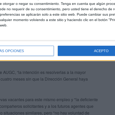
e otorgar o negar su consentimiento.
Tenga en cuenta que algún proc
un mensaje a la intranet corporativa en diciembre del
de no requerir de su consentimiento, pero usted tiene el derecho de r
ciaba la necesidad de ampliar tres meses más el plazo
referencias se aplicarán solo a este sitio web. Puede cambiar sus pref
alquier momento volviendo a este sitio y haciendo clic en el botón "Pri
dad de los agentes en situación de activo, ha
 web.
ÁS OPCIONES
ACEPTO
AUGC, “la intención es resolverlas a la mayor
n cuatro meses sin que la Dirección General haya
evas vacantes para este mismo empleo y "la deficiente
 compañeros solicitantes y a los futuros agentes que
do situaciones similares, pero "no hay voluntad de