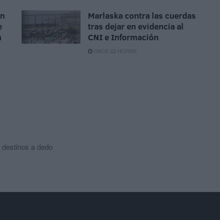
ón
Marlaska contra las cuerdas
e
tras dejar en evidencia al
n
CNI e Información
HACE 22 HORAS
 destinos a dedo