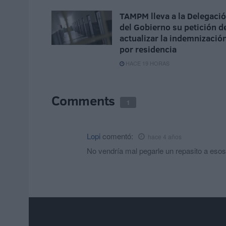
TAMPM lleva a la Delegaci
del Gobierno su petición d
actualizar la indemnizació
por residencia
HACE 19 HORAS
Comments
1
Lopi
comentó:
hace 4 años
No vendría mal pegarle un repasito a esos