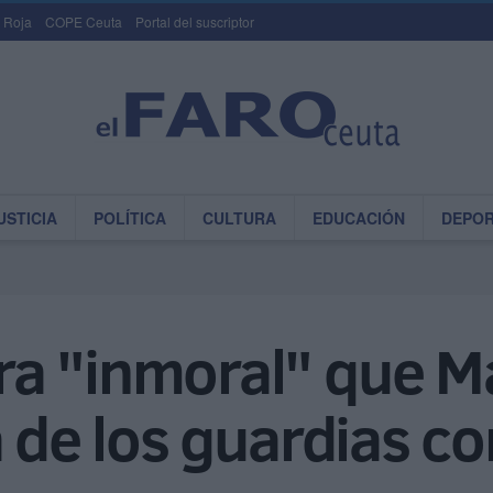
 Roja
COPE Ceuta
Portal del suscriptor
USTICIA
POLÍTICA
CULTURA
EDUCACIÓN
DEPO
a "inmoral" que M
a de los guardias c