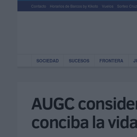
Contacto
Horarios de Barcos by Kikoto
Vuelos
Sorteo Cruz
SOCIEDAD
SUCESOS
FRONTERA
J
AUGC consider
conciba la vid