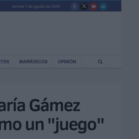
viernes 7 de agosto de 2026
RTES
MARRUECOS
OPINIÓN
aría Gámez
omo un "juego"