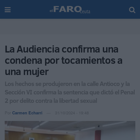
La Audiencia confirma una
condena por tocamientos a
una mujer
Los hechos se produjeron en la calle Antioco y la
Sección VI confirma la sentencia que dictó el Penal
2 por delito contra la libertad sexual
Por
Carmen Echarri
31/10/2024 - 19:48