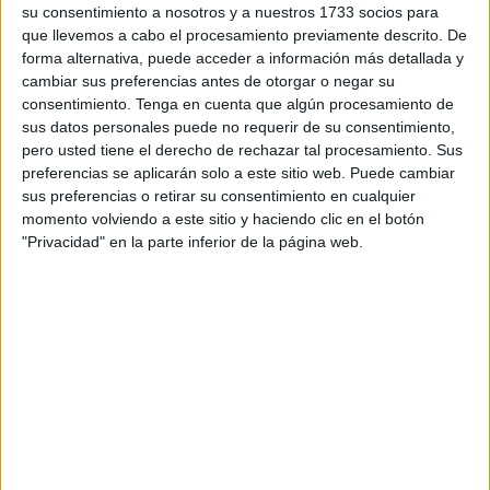
su consentimiento a nosotros y a nuestros 1733 socios para
ciudad.
que llevemos a cabo el procesamiento previamente descrito. De
forma alternativa, puede acceder a información más detallada y
La condena de 2 años y 3 meses de
prisión
quedó
cambiar sus preferencias antes de otorgar o negar su
complementada con otros tres años de libertad vigilada,
consentimiento.
Tenga en cuenta que algún procesamiento de
además de una indemnización de 3.000 euros a la víctima.
sus datos personales puede no requerir de su consentimiento,
pero usted tiene el derecho de rechazar tal procesamiento. Sus
El recurso presentado por la defensa del condenado ha
preferencias se aplicarán solo a este sitio web. Puede cambiar
quedado desestimado, de acuerdo con la resolución
sus preferencias o retirar su consentimiento en cualquier
judicial a la que ha tenido acceso
El Faro
.
momento volviendo a este sitio y haciendo clic en el botón
"Privacidad" en la parte inferior de la página web.
Los hechos confirmados se produjeron en la noche del 22
de noviembre de 2023, cuando el condenado siguió a la
víctima desde la Gran Vía hasta el Paseo del Revellín con
ánimo libidinoso. La abordó y condujo a la fuerza hasta las
inmediaciones de la calle Antioco, en donde sin su
consentimiento, la asió fuertemente de los brazos por la
cintura y le tocó los pechos y glúteo, llegando a besarla en
la boca y cuello.