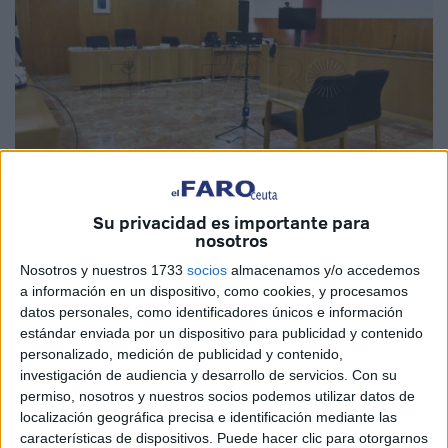
Su privacidad es importante para
nosotros
Imagen de archivo
Nosotros y nuestros 1733
socios
almacenamos y/o accedemos
a información en un dispositivo, como cookies, y procesamos
datos personales, como identificadores únicos e información
estándar enviada por un dispositivo para publicidad y contenido
La Sección VI de la
Audiencia Provincial
de Cádiz en
personalizado, medición de publicidad y contenido,
Ceuta
ha confirmado la condena dictada
por el
investigación de audiencia y desarrollo de servicios.
Con su
Juzgado
de lo Penal número 2 contra un varón por
permiso, nosotros y nuestros socios podemos utilizar datos de
delito
contra la libertad sexual
tras efectuar tocamientos a
localización geográfica precisa e identificación mediante las
características de dispositivos. Puede hacer clic para otorgarnos
una mujer en noviembre de 2023 en pleno centro de la