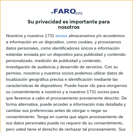
¿Atenta contra el Estado el hecho de que Torra, actuando
como marioneta del prófugo Puigdemont, que lo ha
Su privacidad es importante para
escogido a dedo precisamente para retar, desafiar,
nosotros
provocar y tensionar, al declarar públicamente que hay que
Nosotros y nuestros 1731
socios
almacenamos y/o accedemos
ir contra el Estado?. Pues eso solo, de haber consistido en
a información en un dispositivo, como cookies, y procesamos
un primer hecho aislado, posiblemente no fuera
datos personales, como identificadores únicos e información
constitutivo de delito mientras no pase de ser un simple
estándar enviada por un dispositivo para publicidad y contenido
deseo. Pero el problema estriba en que aquí no se trata de
personalizado, medición de publicidad y contenido,
eso, sino que estamos ya ante hechos reincidentes y
investigación de audiencia y desarrollo de servicios.
Con su
permiso, nosotros y nuestros socios podemos utilizar datos de
reiterativos que se han ejecutado y llevado ya a cabo,
localización geográfica precisa e identificación mediante las
como la declaración pública de Cataluña como república
características de dispositivos. Puede hacer clic para otorgarnos
independiente, que es tanto como subvertir el orden
su consentimiento a nosotros y a nuestros 1731 socios para
constitucional, y uno de los delitos más graves que todos
que llevemos a cabo el procesamiento previamente descrito. De
forma alternativa, puede acceder a información más detallada y
los Estados democráticos tipifican como punitivos en sus
cambiar sus preferencias antes de otorgar o negar su
ordenamientos jurídicos.
consentimiento.
Tenga en cuenta que algún procesamiento de
sus datos personales puede no requerir de su consentimiento,
Estamos, pues, ante una seria amenaza, tras haber tenido
pero usted tiene el derecho de rechazar tal procesamiento. Sus