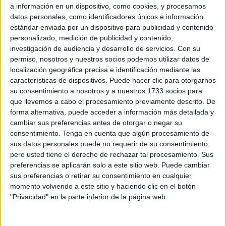
lado de la gente, que se ha convertido en un problema
a información en un dispositivo, como cookies, y procesamos
más.
datos personales, como identificadores únicos e información
estándar enviada por un dispositivo para publicidad y contenido
El caso que se muestra es el de las familias del Puerta de
personalizado, medición de publicidad y contenido,
África. Las familias del Puerta de África llevan más de un
investigación de audiencia y desarrollo de servicios.
Con su
año y medio atrapadas en una solución que no sirvió.
permiso, nosotros y nuestros socios podemos utilizar datos de
localización geográfica precisa e identificación mediante las
Cuando llega el momento de actuar, la actuación falla y
características de dispositivos. Puede hacer clic para otorgarnos
llega tarde: las autoridades hacen los desalojos con solo
su consentimiento a nosotros y a nuestros 1733 socios para
unas horas de aviso y hacen las reubicaciones sin
que llevemos a cabo el procesamiento previamente descrito. De
planificación. El PSOE ha denunciado la situación con
forma alternativa, puede acceder a información más detallada y
cambiar sus preferencias antes de otorgar o negar su
claridad: falta de humanidad y negligencia. Y es un reto
consentimiento.
Tenga en cuenta que algún procesamiento de
encontrar una descripción que sirva.
sus datos personales puede no requerir de su consentimiento,
pero usted tiene el derecho de rechazar tal procesamiento. Sus
Pero no es un caso más. El caso es el síntoma.
preferencias se aplicarán solo a este sitio web. Puede cambiar
sus preferencias o retirar su consentimiento en cualquier
"Las familias del Puerta de
momento volviendo a este sitio y haciendo clic en el botón
"Privacidad" en la parte inferior de la página web.
África llevan más de un año
y medio atrapadas en una