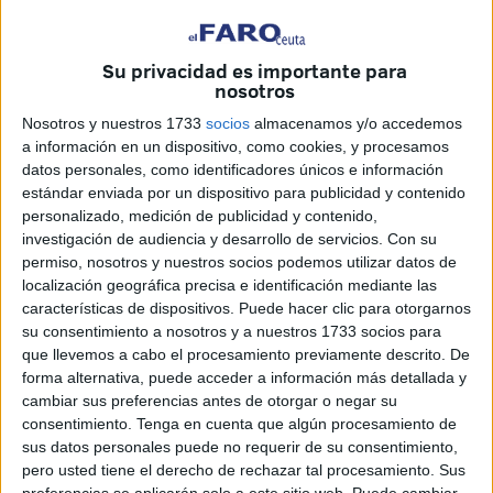
esto efectuándose en un periodo insuficiente para
asegurar un tratamiento individualizado con las garantías
Su privacidad es importante para
legales pertinentes".
nosotros
Nosotros y nuestros 1733
socios
almacenamos y/o accedemos
Por todo lo mencionado anteriormente, solicitan estas
a información en un dispositivo, como cookies, y procesamos
cuatro asociaciones y ONG cifras oficiales de las
datos personales, como identificadores únicos e información
devoluciones practicadas, así como conocer si se han
estándar enviada por un dispositivo para publicidad y contenido
realizado, conforme al derecho, los procedimientos de
personalizado, medición de publicidad y contenido,
investigación de audiencia y desarrollo de servicios.
Con su
solicitud de asilo.
permiso, nosotros y nuestros socios podemos utilizar datos de
localización geográfica precisa e identificación mediante las
Con todo ello, condenan "el trato inhumano e impersonal
características de dispositivos. Puede hacer clic para otorgarnos
sufrido por estas personas en los últimos días, por no tener
su consentimiento a nosotros y a nuestros 1733 socios para
en cuenta la travesía realizada y sus posibles
que llevemos a cabo el procesamiento previamente descrito. De
consecuencias físicas y psicológicas", denuncian la
forma alternativa, puede acceder a información más detallada y
"carencia, si no inexistencia, de vías migratorias legales y
cambiar sus preferencias antes de otorgar o negar su
consentimiento.
Tenga en cuenta que algún procesamiento de
seguras, cuya consecuencia es la utilización de estas
sus datos personales puede no requerir de su consentimiento,
rutas alternativas, peligrosas y deshumanizantes" y
pero usted tiene el derecho de rechazar tal procesamiento. Sus
asegura que les preocupa "la inactividad y el
preferencias se aplicarán solo a este sitio web. Puede cambiar