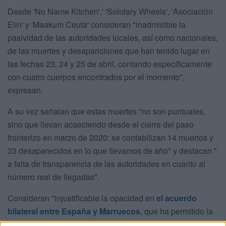
Desde 'No Name Kitchen',' 'Solidary Wheels', 'Asociación
Elin' y 'Maakum Ceuta' consideran "inadmisible la
pasividad de las autoridades locales, así como nacionales,
de las muertes y desapariciones que han tenido lugar en
las fechas 23, 24 y 25 de abril, contando específicamente
con cuatro cuerpos encontrados por el momento",
expresan.
A su vez señalan que estas muertes "no son puntuales,
sino que llevan acaeciendo desde el cierre del paso
fronterizo en marzo de 2020: se contabilizan 14 muertos y
33 desaparecidos en lo que llevamos de año" y destacan "
a falta de transparencia de las autoridades en cuanto al
número real de llegadas".
Consideran "injustificable la opacidad en
el acuerdo
bilateral entre España y Marruecos
, que ha permitido la
devolución de estos magrebíes estos últimos días, todo