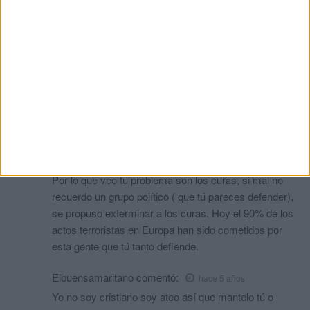
porque si los acojemos aqui en Ceuta o bien en la Peninsula, va
a provocar un efecto llamada que ni Ceuta, ni España va ha
poder soportar, por no hablar tambien de MELILLA.
Caballa
comentó:
hace 5 años
Ok hagamos un trato. Yo los mantengo en mi casa cuando
tú buen cristiano mantengas en la tuya a todos los curas
pederasta mantenidos por siglos
No se puede
comentó:
hace 5 años
Por lo que veo tu problema son los curas, si mal no
recuerdo un grupo político ( que tú pareces defender),
se propuso exterminar a los curas. Hoy el 90% de los
actos terroristas en Europa han sido cometidos por
esta gente que tú tanto defiende.
Elbuensamaritano
comentó:
hace 5 años
Yo no soy cristiano soy ateo así que mantelo tú o