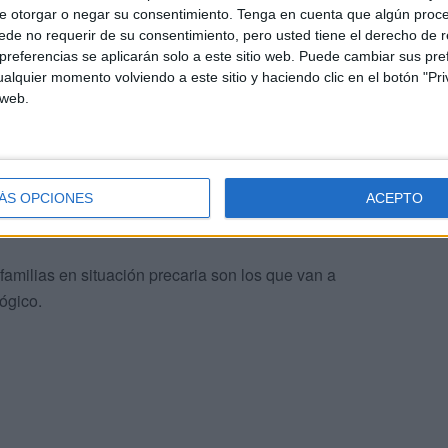
e otorgar o negar su consentimiento.
Tenga en cuenta que algún proc
de no requerir de su consentimiento, pero usted tiene el derecho de r
referencias se aplicarán solo a este sitio web. Puede cambiar sus pref
alquier momento volviendo a este sitio y haciendo clic en el botón "Pri
 web.
to y que oscilarán entre 1.000 dírhams y 2.000 dírhams
ÁS OPCIONES
ACEPTO
familias en situación precaria son los que van a
lógico.