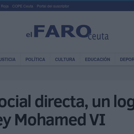
 Roja
COPE Ceuta
Portal del suscriptor
USTICIA
POLÍTICA
CULTURA
EDUCACIÓN
DEPO
ocial directa, un log
rey Mohamed VI