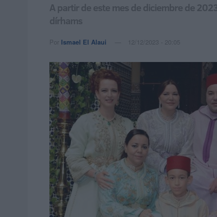
A partir de este mes de diciembre de 2023
dírhams
Por
Ismael El Alaui
12/12/2023 - 20:05