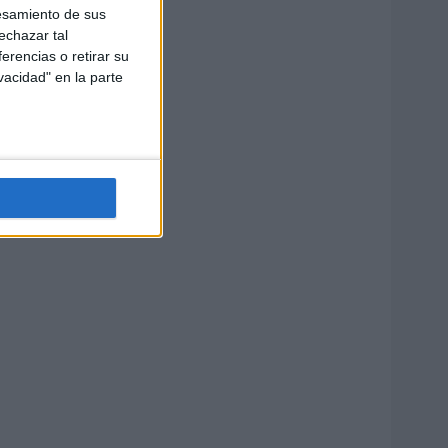
esamiento de sus
echazar tal
erencias o retirar su
vacidad" en la parte