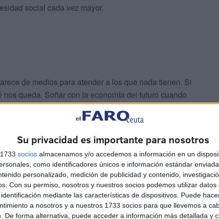
esidad social cada vez mayor.
arece de medios para atender a los que nada tienen. Si
é nos queda. Soñar con la economía del futuro cuando
olo es un ejercicio de hipocresía política, sino que es
Su privacidad es importante para nosotros
ndremos más pronto que tarde ese albergue, si funcionará
s 1733
socios
almacenamos y/o accedemos a información en un disposit
 calle, si dispondrá de una maquinaria adecuada para
sonales, como identificadores únicos e información estándar enviada 
 un poco más orgullosos de nuestra sociedad y de
ntenido personalizado, medición de publicidad y contenido, investigaci
os.
Con su permiso, nosotros y nuestros socios podemos utilizar datos 
identificación mediante las características de dispositivos. Puede hacer
ntimiento a nosotros y a nuestros 1733 socios para que llevemos a ca
. De forma alternativa, puede acceder a información más detallada y 