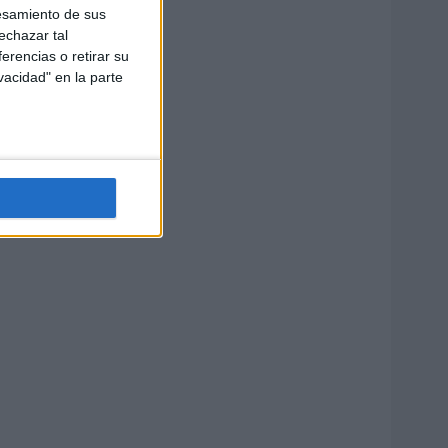
esamiento de sus
echazar tal
erencias o retirar su
vacidad" en la parte