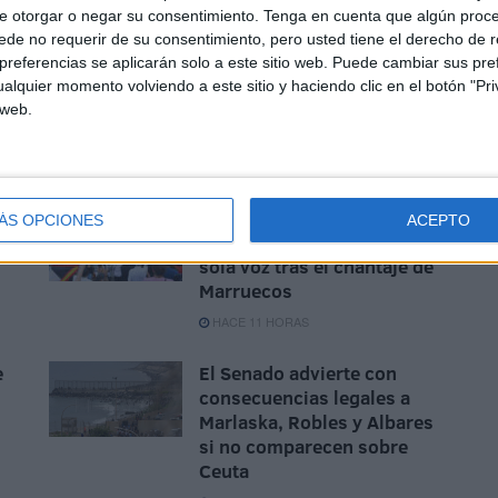
e otorgar o negar su consentimiento.
Tenga en cuenta que algún proc
de no requerir de su consentimiento, pero usted tiene el derecho de r
referencias se aplicarán solo a este sitio web. Puede cambiar sus pref
alquier momento volviendo a este sitio y haciendo clic en el botón "Pri
 web.
"Ceuta no se vende": miles
ÁS OPCIONES
ACEPTO
n
de ceutíes se unen en una
sola voz tras el chantaje de
Marruecos
HACE 11 HORAS
e
El Senado advierte con
consecuencias legales a
Marlaska, Robles y Albares
si no comparecen sobre
Ceuta