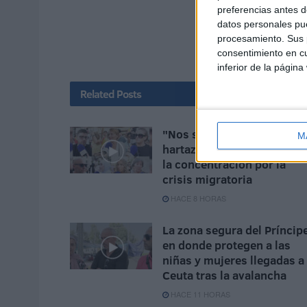
preferencias antes d
datos personales pue
procesamiento. Sus p
consentimiento en cu
inferior de la página
Related
Posts
"Nos sentimos solos":
M
hartazgo y preocupación e
la concentración por la
crisis migratoria
HACE 8 HORAS
La zona segura del Príncip
en donde protegen a las
niñas y mujeres llegadas a
Ceuta tras la avalancha
HACE 11 HORAS