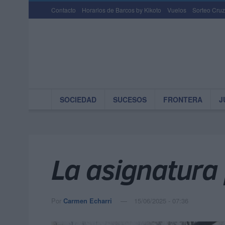
Contacto
Horarios de Barcos by Kikoto
Vuelos
Sorteo Cruz
SOCIEDAD
SUCESOS
FRONTERA
J
La asignatura
Por
Carmen Echarri
15/06/2025 - 07:36